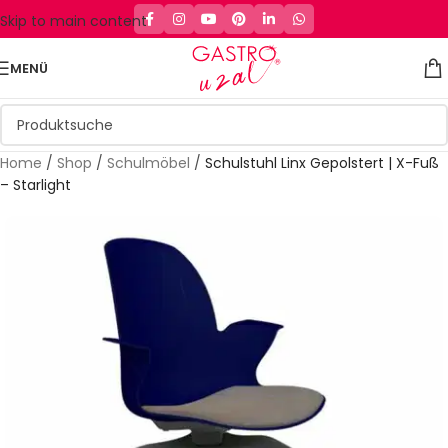
Skip to main content
MENÜ
Home
/
Shop
/
Schulmöbel
/
Schulstuhl Linx Gepolstert | X-Fuß
– Starlight