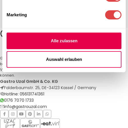
Marketing
Alle zulassen
Gastro Uzal – Ihr Spezialist für Gastronomiemöbel und -textilien. Wir
Auswahl erlauben
bieten maßgeschneiderte Lösungen für Restaurants, Hotels und
Veranstaltungen. Qualität und Service, auf die Sie sich verlassen
können.
Gastro Uzal GmbH & Co. KG
Falderbaumstr. 25, DE-34123 Kassel / Germany
Hotline: 056131741361
0176 7070 1733
info@gastrouzal.com