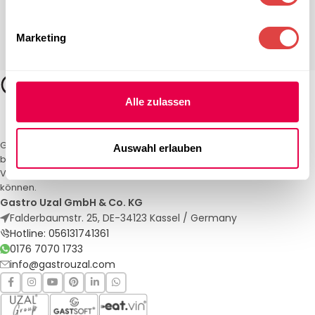
Marketing
Alle zulassen
Gastro Uzal – Ihr Spezialist für Gastronomiemöbel und -textilien. Wir
Auswahl erlauben
bieten maßgeschneiderte Lösungen für Restaurants, Hotels und
Veranstaltungen. Qualität und Service, auf die Sie sich verlassen
können.
Gastro Uzal GmbH & Co. KG
Falderbaumstr. 25, DE-34123 Kassel / Germany
Hotline: 056131741361
0176 7070 1733
info@gastrouzal.com