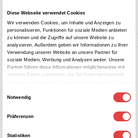
Kategorien:
Schulmöbel
,
Schulstühle
Diese Webseite verwendet Cookies
Marke:
Gastro Uzal
Wir verwenden Cookies, um Inhalte und Anzeigen zu
Teilen:
personalisieren, Funktionen für soziale Medien anbieten
zu können und die Zugriffe auf unsere Website zu
analysieren. Außerdem geben wir Informationen zu Ihrer
Verwendung unserer Website an unsere Partner für
soziale Medien, Werbung und Analysen weiter. Unsere
Partner führen diese Informationen möglicherweise mit
weiteren Daten zusammen, die Sie ihnen bereitgestellt
haben oder die sie im Rahmen Ihrer Nutzung der Dienste
gesammelt haben.
Einwilligungsauswahl
Notwendig
Präferenzen
Statistiken