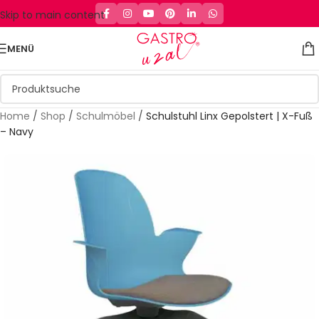
Skip to main content
MENÜ
Home
/
Shop
/
Schulmöbel
/
Schulstuhl Linx Gepolstert | X-Fuß
– Navy