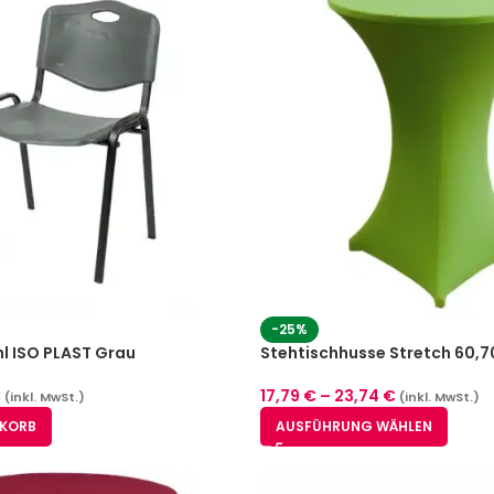
-25%
l ISO PLAST Grau
Stehtischhusse Stretch 60,7
€
17,79
€
–
23,74
€
(inkl. MwSt.)
(inkl. MwSt.)
NKORB
AUSFÜHRUNG WÄHLEN