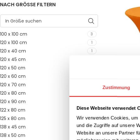
NACH GRÖSSE FILTERN
100 x 100 cm
3
120 x 100 cm
1
120 x 40 cm
1
120 x 45 cm
1
120 x 50 cm
1
120 x 60 cm
1
120 x 70 cm
2
Zustimmung
120 x 80 cm
2
120 x 90 cm
2
-25%
Diese Webseite verwendet 
122 x 80 cm
2
Stehtischhuss
Wir verwenden Cookies, um I
125 x 80 cm
1
Orange
und die Zugriffe auf unsere 
17,79
€
–
23,7
138 x 45 cm
1
Website an unsere Partner fü
138 x 50 cm
1
AUSFÜHRUNG