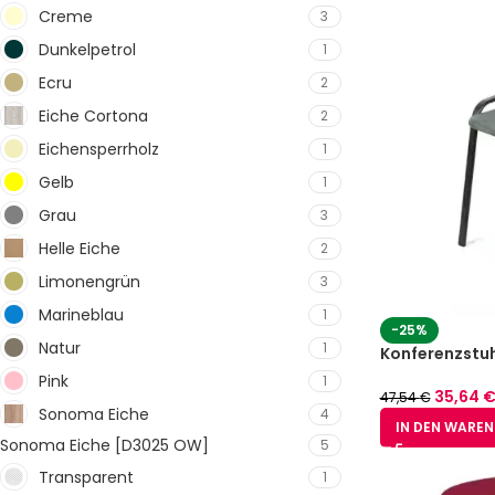
Creme
3
Dunkelpetrol
1
Ecru
2
Eiche Cortona
2
Eichensperrholz
1
Gelb
1
Grau
3
Helle Eiche
2
Limonengrün
3
Marineblau
1
-25%
Natur
1
Konferenzstuh
Pink
1
35,64
47,54
€
Sonoma Eiche
4
IN DEN WARE
Sonoma Eiche [D3025 OW]
5
Transparent
1