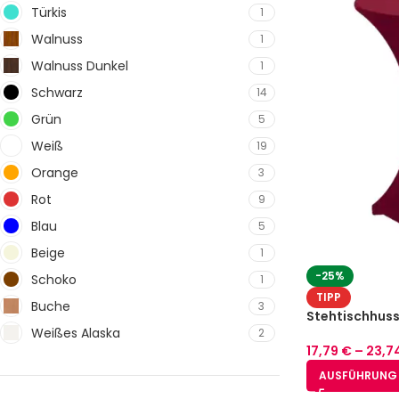
Türkis
1
Walnuss
1
Walnuss Dunkel
1
Schwarz
14
Grün
5
Weiß
19
Orange
3
Rot
9
Blau
5
Beige
1
-25%
Schoko
1
TIPP
Buche
3
Stehtischhuss
Weißes Alaska
Bordeaux
2
17,79
€
–
23,7
AUSFÜHRUNG