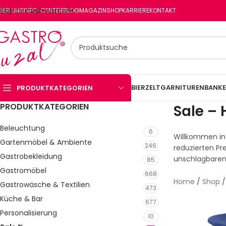
Skip to main content
BER UNS
INFO-CENTER
BLOG
MAGAZIN
SHOP
KARRIERE
KONTAKT
BIERZELTGARNITUREN
BANKE
PRODUKTKATEGORIEN
PRODUKTKATEGORIEN
Sale –
Beleuchtung
6
Willkommen in 
Gartenmöbel & Ambiente
246
reduzierten Pre
Gastrobekleidung
unschlagbaren
85
Gastromöbel
668
Home
/
Shop
Gastrowäsche & Textilien
473
Küche & Bar
677
Personalisierung
10