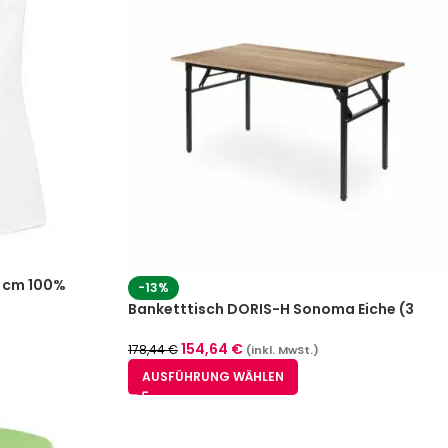
0 cm 100%
-13%
Banketttisch DORIS-H Sonoma Eiche (3
Größen)
154,64
€
178,44
€
(inkl. MwSt.)
AUSFÜHRUNG WÄHLEN