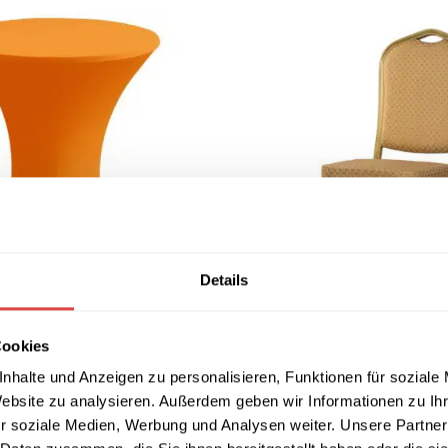
Details
-20%
Cookies
e Stretch 60,70,80 cm
Bankettstuhl Rock
nhalte und Anzeigen zu personalisieren, Funktionen für soziale
Website zu analysieren. Außerdem geben wir Informationen zu I
47,54
€
4
€
59,44
€
(inkl. MwSt.)
(inkl. MwSt.)
r soziale Medien, Werbung und Analysen weiter. Unsere Partner
IN DEN WARENKORB
 WÄHLEN