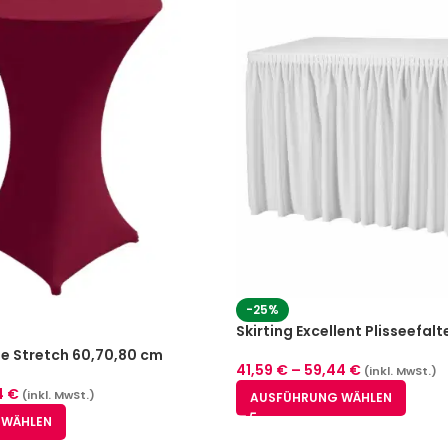
-25%
Skirting Excellent Plisseefalt
Größen)
e Stretch 60,70,80 cm
41,59
€
–
59,44
€
(inkl. MwSt.)
4
€
(inkl. MwSt.)
AUSFÜHRUNG WÄHLEN
 WÄHLEN