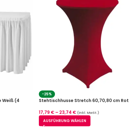
-25%
e Weiß (4
Stehtischhusse Stretch 60,70,80 cm Rot
17,79
€
–
23,74
€
(inkl. MwSt.)
AUSFÜHRUNG WÄHLEN