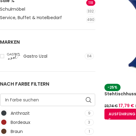
Sale %
118
Schulmöbel
332
Service, Buffet & Hotelbedarf
490
MARKEN
Gastro Uzal
114
NACH FARBE FILTERN
-25%
Stehtischhuss
17,79
€
23,74
€
Anthrazit
9
AUSFÜHRUNG
Bordeaux
3
Braun
1