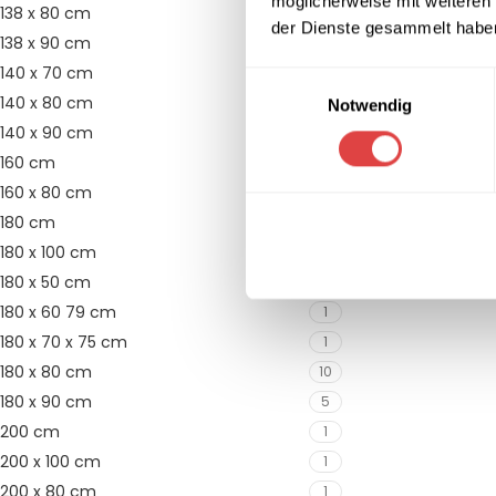
möglicherweise mit weiteren
138 x 80 cm
7
der Dienste gesammelt habe
138 x 90 cm
5
140 x 70 cm
1
Einwilligungsauswahl
140 x 80 cm
1
Notwendig
140 x 90 cm
1
160 cm
1
160 x 80 cm
12
180 cm
1
180 x 100 cm
1
180 x 50 cm
1
180 x 60 79 cm
1
180 x 70 x 75 cm
1
180 x 80 cm
10
180 x 90 cm
5
200 cm
1
200 x 100 cm
1
200 x 80 cm
1