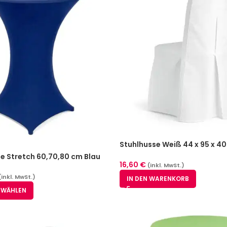
Stuhlhusse Weiß 44 x 95 x 4
Polyester
e Stretch 60,70,80 cm Blau
16,60
€
(inkl. MwSt.)
(inkl. MwSt.)
IN DEN WARENKORB
 WÄHLEN