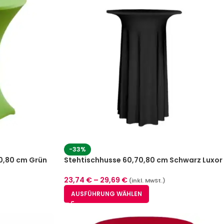
-33%
0,80 cm Grün
Stehtischhusse 60,70,80 cm Schwarz Luxor
Deluxe
23,74
€
–
29,69
€
(inkl. MwSt.)
AUSFÜHRUNG WÄHLEN