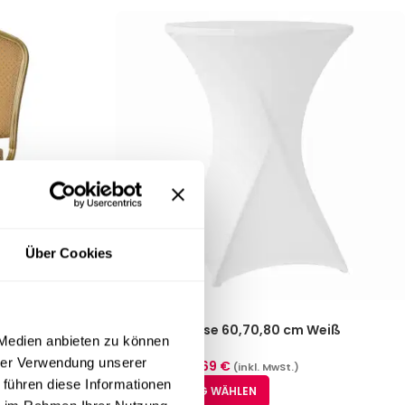
Über Cookies
-20%
Stehtischhusse 60,70,80 cm Weiß
 Medien anbieten zu können
Stuttgart
hrer Verwendung unserer
23,74
€
–
29,69
€
(inkl. MwSt.)
 führen diese Informationen
AUSFÜHRUNG WÄHLEN