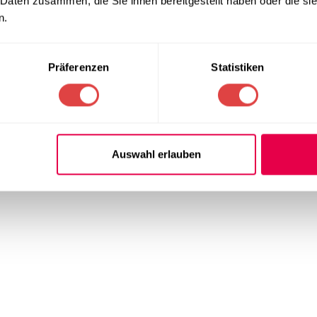
 Daten zusammen, die Sie ihnen bereitgestellt haben oder die s
n.
←
1
2
3
4
5
…
Präferenzen
Statistiken
Auswahl erlauben