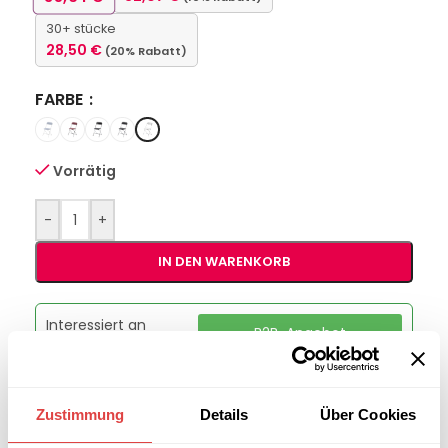
30+ stücke
28,50
€
(20% Rabatt)
FARBE
Vorrätig
-
+
IN DEN WARENKORB
Interessiert an
B2B-Angebot
größeren
anfordern
Stückzahlen?
Zustimmung
Details
Über Cookies
Artikelnummer:
50170