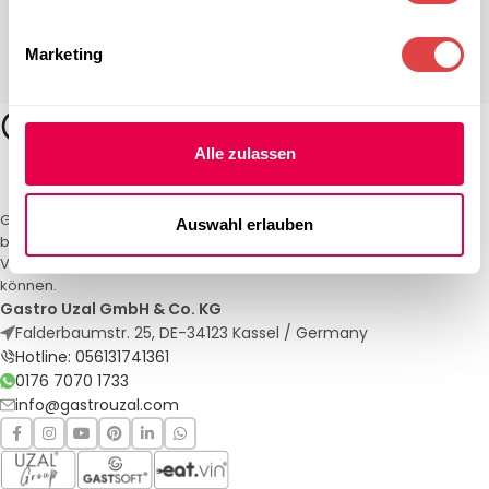
Marketing
Alle zulassen
Gastro Uzal – Ihr Spezialist für Gastronomiemöbel und -textilien. Wir
Auswahl erlauben
bieten maßgeschneiderte Lösungen für Restaurants, Hotels und
Veranstaltungen. Qualität und Service, auf die Sie sich verlassen
können.
Gastro Uzal GmbH & Co. KG
Falderbaumstr. 25, DE-34123 Kassel / Germany
Hotline: 056131741361
0176 7070 1733
info@gastrouzal.com