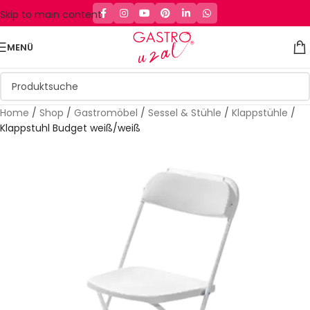
Skip to main content
MENÜ
Home
/
Shop
/
Gastromöbel
/
Sessel & Stühle
/
Klappstühle
/
Klappstuhl Budget weiß/weiß