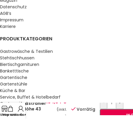
Magazin
Datenschutz
AGB’s
Impressum
Karriere
PRODUKTKATEGORIEN
Gastrowäsche & Textilien
Stehtischhussen
Biertischgarnituren
Banketttische
Gartentische
Gartenstühle
Küche & Bar
Service, Buffet & Hotelbedarf
154,64
€
-
+
Heizstrahler
Gastromöbel
– Höhe 43
Vorrätig
(inkl.
Schulmöbel
cm
Shop
Warenkorb
Mein Konto
IN
Sale %
MwSt.)
GESETZLICHE INFORMATIONEN