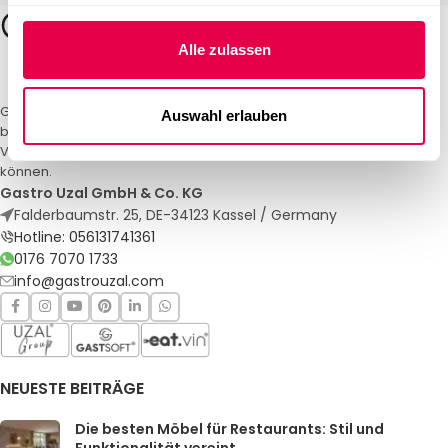
Alle zulassen
Gastro Uzal – Ihr Spezialist für Gastronomiemöbel und -textilien. Wir
Auswahl erlauben
bieten maßgeschneiderte Lösungen für Restaurants, Hotels und
Veranstaltungen. Qualität und Service, auf die Sie sich verlassen
können.
Gastro Uzal GmbH & Co. KG
Falderbaumstr. 25, DE-34123 Kassel / Germany
Hotline: 056131741361
0176 7070 1733
info@gastrouzal.com
NEUESTE BEITRÄGE
Die besten Möbel für Restaurants: Stil und