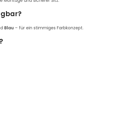
re Montage und sicherer Sitz.
fügbar?
nd
Blau
– für ein stimmiges Farbkonzept.
?