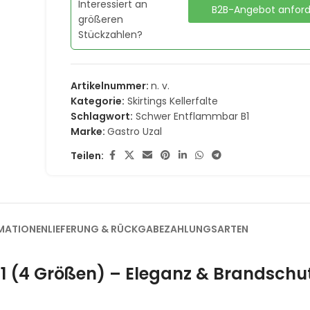
Interessiert an
B2B-Angebot anfor
größeren
Stückzahlen?
Artikelnummer:
n. v.
Kategorie:
Skirtings Kellerfalte
Schlagwort:
Schwer Entflammbar B1
Marke:
Gastro Uzal
Teilen:
MATIONEN
LIEFERUNG & RÜCKGABE
ZAHLUNGSARTEN
 B1 (4 Größen) – Eleganz & Brandschut