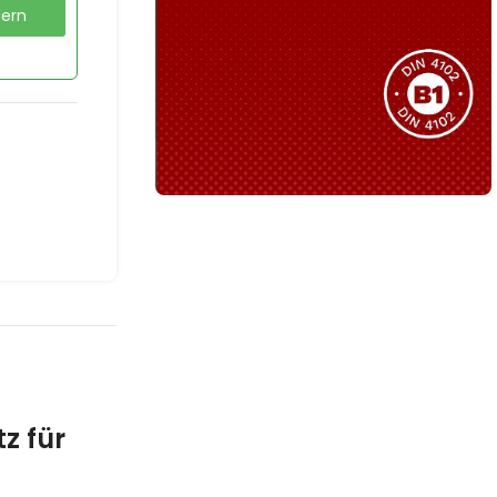
dern
Sie haben nicht das passende
Produkt gefunden?
Wir helfen Ihnen gerne weiter!
B1 Zertifiziert
Schwer entflammbar
produkten
Kollektion ansehen
z für