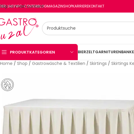
Skip to main content
BER UNS
INFO-CENTER
BLOG
MAGAZIN
SHOP
KARRIERE
KONTAKT
BIERZELTGARNITUREN
BANKE
PRODUKTKATEGORIEN
Home
/
Shop
/
Gastrowäsche & Textilien
/
Skirtings
/
Skirtings Ke