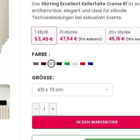
Das
Skirting Excellent Kellerfalte Creme B1
ist s
entflammbar, elegant und ideal für stilvolle
Tischverkleidungen bei exklusiven Events.
1
stück
10 stücke
20+ stücke
53,49
€
47,54
€
45,16
€
(11% Rabatt)
(15% R
FARBE
GRÖSSE
-
+
IN DEN WARENKORB