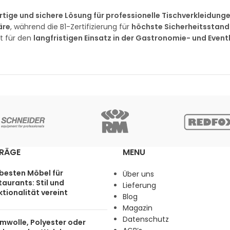
tige und sichere Lösung für professionelle Tischverkleidung
äre
, während die B1-Zertifizierung für
höchste Sicherheitsstan
kt für den
langfristigen Einsatz in der Gastronomie- und Even
TRÄGE
MENU
 besten Möbel für
Über uns
aurants: Stil und
Lieferung
tionalität vereint
Blog
Magazin
Datenschutz
mwolle, Polyester oder