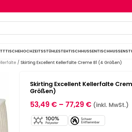
TTTISCHE
HOCHZEITSSTÜHLE
STEHTISCHHUSSEN
TISCHHUSSEN
ST
llerfalte
/
Skirting Excellent Kellerfalte Creme B1 (4 Größen)
Skirting Excellent Kellerfalte Cre
Größen)
53,49
€
–
77,29
€
(inkl. MwSt.)