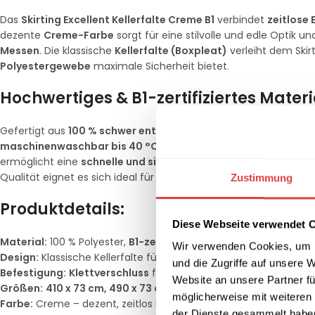
Das
Skirting Excellent Kellerfalte Creme B1
verbindet
zeitlose 
dezente
Creme-Farbe
sorgt für eine stilvolle und edle Optik un
Messen
. Die klassische
Kellerfalte (Boxpleat)
verleiht dem Skir
Polyestergewebe
maximale Sicherheit bietet.
Hochwertiges & B1-zertifiziertes Materi
Gefertigt aus
100 % schwer entflammbarem Polyester
, ist das
maschinenwaschbar bis 40 °C
, bleibt farbecht und sieht au
ermöglicht eine
schnelle und sichere Befestigung
, sodass das
Qualität eignet es sich ideal für den
professionellen Einsatz i
Zustimmung
Produktdetails:
Diese Webseite verwendet 
Material:
100 % Polyester,
B1-zertifiziert
nach DIN 4102
Wir verwenden Cookies, um I
Design:
Klassische Kellerfalte für eine elegante Optik
und die Zugriffe auf unsere 
Befestigung:
Klettverschluss
für einfache Montage
Website an unsere Partner fü
Größen:
410 x 73 cm, 490 x 73 cm, 520 x 73 cm, 580 x 73 cm
möglicherweise mit weiteren
Farbe:
Creme – dezent, zeitlos und vielseitig kombinierbar
der Dienste gesammelt habe