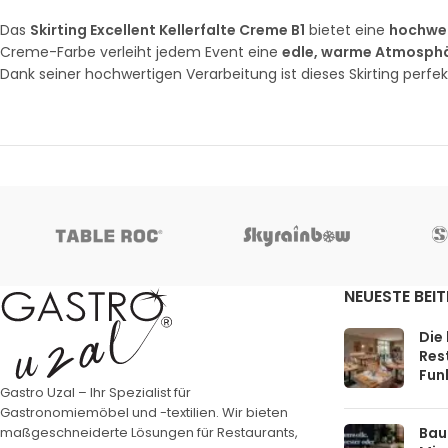
Das
Skirting Excellent Kellerfalte Creme B1
bietet eine
hochwer
Creme-Farbe verleiht jedem Event eine
edle, warme Atmosph
Dank seiner hochwertigen Verarbeitung ist dieses Skirting perfe
NEUESTE BEI
Die
Rest
Funk
Gastro Uzal – Ihr Spezialist für
Gastronomiemöbel und -textilien. Wir bieten
Bau
maßgeschneiderte Lösungen für Restaurants,