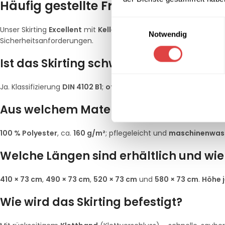
Häufig gestellte Fragen (FAQ) – Skirt
Einwilligungsauswahl
Unser Skirting
Excellent
mit
Kellerfalte (Boxpleat)
ist
schwer e
Notwendig
Sicherheitsanforderungen.
Ist das Skirting schwer entflammbar (
Ja. Klassifizierung
DIN 4102 B1
;
offizielle Zertifikate
werden der L
Aus welchem Material besteht das Skir
100 % Polyester
, ca.
160 g/m²
; pflegeleicht und
maschinenwasc
Welche Längen sind erhältlich und wie 
410 × 73 cm
,
490 × 73 cm
,
520 × 73 cm
und
580 × 73 cm
.
Höhe j
Wie wird das Skirting befestigt?