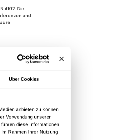
IN 4102
. Die
nferenzen und
bare
erschluss
glebigen
Über Cookies
 Medien anbieten zu können
hrer Verwendung unserer
 führen diese Informationen
ie im Rahmen Ihrer Nutzung