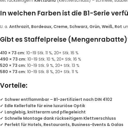
Mit rückseitigem
Klettband
(Klettverschluss) – schnelle, saube
In welchen Farben ist die B1-Serie ver
U. a.
Anthrazit, Bordeaux, Creme, Schwarz, Grün, Weiß, Rot
u
Gibt es Staffelpreise (Mengenrabatte)
410 × 73 cm:
10–19 Stk. 11 %, 20+ Stk. 16 %
490 × 73 cm:
10–19 Stk. 10 %, 20+ Stk. 16 %
520 × 73 cm:
10–19 Stk. 9 %, 20+ Stk. 13 %
580 × 73 cm:
10–19 Stk. 8 %, 20+ Stk. 11 %
Vorteile:
✔
Schwer entflammbar – B1-zertifiziert nach DIN 4102
✔
Edle Kellerfalte für eine luxuriöse Optik
✔
Langlebig, knitterarm und pflegeleicht
✔
Schnelle Montage dank rückseitigem Klettverschluss
✔
Perfekt für Hotels, Restaurants, Business-Events & Galas