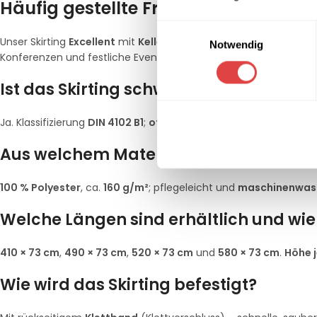
Häufig gestellte Fragen (FAQ) – Skirti
Einwilligungsauswahl
Unser Skirting
Excellent
mit
Kellerfalte (Boxpleat)
ist
schwer e
Notwendig
Konferenzen und festliche Events.
Ist das Skirting schwer entflammbar (
Ja. Klassifizierung
DIN 4102 B1
;
offizielle Zertifikate
werden der L
Aus welchem Material besteht das Skir
100 % Polyester
, ca.
160 g/m²
; pflegeleicht und
maschinenwasc
Welche Längen sind erhältlich und wie 
410 × 73 cm
,
490 × 73 cm
,
520 × 73 cm
und
580 × 73 cm
.
Höhe j
Wie wird das Skirting befestigt?