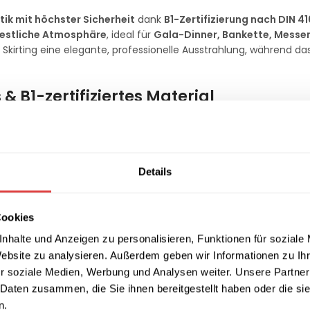
ptik mit höchster Sicherheit
dank
B1-Zertifizierung nach DIN 4
festliche Atmosphäre
, ideal für
Gala-Dinner, Bankette, Messe
Skirting eine elegante, professionelle Ausstrahlung, während da
 & B1-zertifiziertes Material
 Skirting
strapazierfähig, knitterarm und pflegeleicht
. Es ist
uch nach häufigem Waschen makellos aus. Dank des
rückseitigen
 ideal für den
professionellen Einsatz in Hotels, Restaurants,
Details
s:
Cookies
nhalte und Anzeigen zu personalisieren, Funktionen für soziale
Website zu analysieren. Außerdem geben wir Informationen zu I
ge
r soziale Medien, Werbung und Analysen weiter. Unsere Partner
 Daten zusammen, die Sie ihnen bereitgestellt haben oder die s
n.