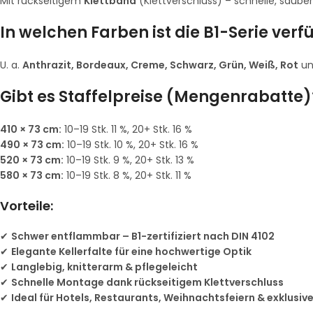
Mit rückseitigem
Klettband
(Klettverschluss) – schnelle, saub
In welchen Farben ist die B1-Serie ver
U. a.
Anthrazit, Bordeaux, Creme, Schwarz, Grün, Weiß, Rot
u
Gibt es Staffelpreise (Mengenrabatte)
410 × 73 cm:
10–19 Stk. 11 %, 20+ Stk. 16 %
490 × 73 cm:
10–19 Stk. 10 %, 20+ Stk. 16 %
520 × 73 cm:
10–19 Stk. 9 %, 20+ Stk. 13 %
580 × 73 cm:
10–19 Stk. 8 %, 20+ Stk. 11 %
Vorteile:
✔
Schwer entflammbar – B1-zertifiziert nach DIN 4102
✔
Elegante Kellerfalte für eine hochwertige Optik
✔
Langlebig, knitterarm & pflegeleicht
✔
Schnelle Montage dank rückseitigem Klettverschluss
✔
Ideal für Hotels, Restaurants, Weihnachtsfeiern & exklusiv