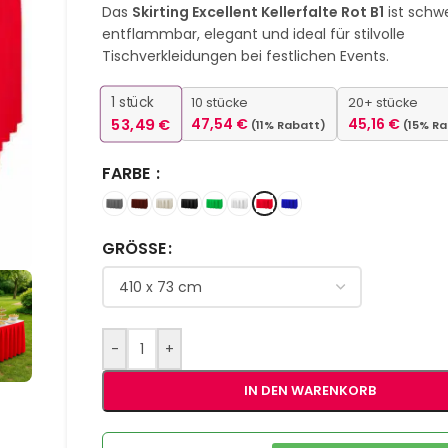
Das
Skirting Excellent Kellerfalte Rot B1
ist schw
entflammbar, elegant und ideal für stilvolle
Tischverkleidungen bei festlichen Events.
1
stück
10 stücke
20+ stücke
53,49
€
47,54
€
45,16
€
(11% Rabatt)
(15% R
FARBE
GRÖSSE
-
+
IN DEN WARENKORB