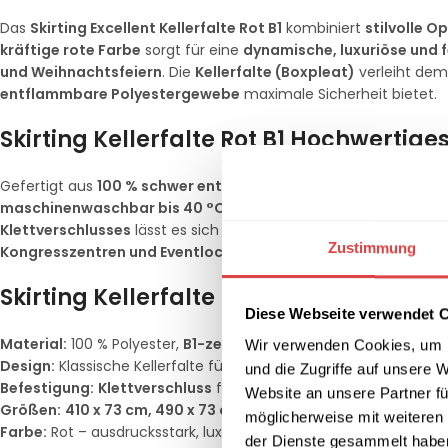
Das
Skirting Excellent Kellerfalte Rot B1
kombiniert
stilvolle O
kräftige rote Farbe
sorgt für eine
dynamische, luxuriöse und 
und Weihnachtsfeiern
. Die
Kellerfalte (Boxpleat)
verleiht dem 
entflammbare Polyestergewebe
maximale Sicherheit bietet.
Skirting Kellerfalte Rot B1 Hochwertiges
Gefertigt aus
100 % schwer entflammbarem Polyester
, ist das
maschinenwaschbar bis 40 °C
, bleibt farbecht und sieht a
Klettverschlusses
lässt es sich
schnell und sicher befestigen
,
Zustimmung
Kongresszentren und Eventlocations
.
Skirting Kellerfalte Rot B1 Produktdetail
Diese Webseite verwendet 
Material:
100 % Polyester,
B1-zertifiziert
nach DIN 4102
Wir verwenden Cookies, um I
Design:
Klassische Kellerfalte für eine stilvolle Optik
und die Zugriffe auf unsere 
Befestigung:
Klettverschluss
für einfache und schnelle Monta
Website an unsere Partner fü
Größen:
410 x 73 cm, 490 x 73 cm, 520 x 73 cm, 580 x 73 cm
möglicherweise mit weiteren
Farbe:
Rot – ausdrucksstark, luxuriös und festlich
der Dienste gesammelt habe