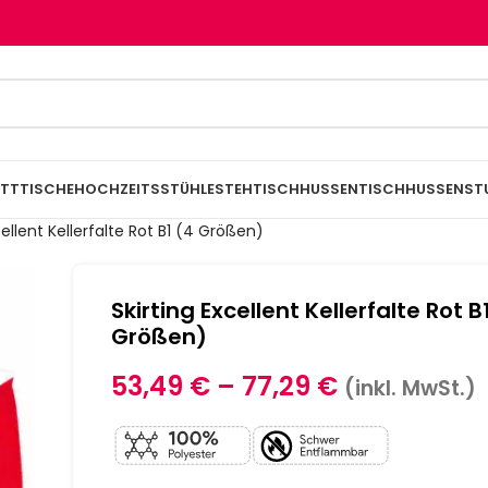
TTTISCHE
HOCHZEITSSTÜHLE
STEHTISCHHUSSEN
TISCHHUSSEN
ST
cellent Kellerfalte Rot B1 (4 Größen)
Skirting Excellent Kellerfalte Rot B
Größen)
53,49
€
–
77,29
€
(inkl. MwSt.)