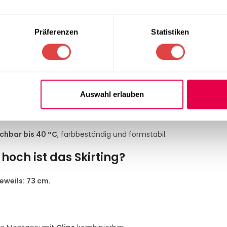
ng Excellent Kellerfalte, Rot B1
ntflammbar nach DIN 4102 B1
– ideal für Hotels, Restaurants, M
Präferenzen
Statistiken
B1)?
ieferung beigelegt.
Auswahl erlauben
ting und wie wird es gepflegt?
hbar bis 40 °C
, farbbeständig und formstabil.
hoch ist das Skirting?
eweils: 73 cm
.