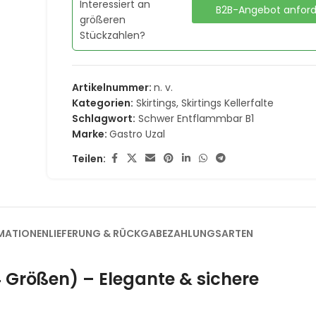
Interessiert an
B2B-Angebot anfor
größeren
Stückzahlen?
Artikelnummer:
n. v.
Kategorien:
Skirtings
,
Skirtings Kellerfalte
Schlagwort:
Schwer Entflammbar B1
Marke:
Gastro Uzal
Teilen:
MATIONEN
LIEFERUNG & RÜCKGABE
ZAHLUNGSARTEN
 (4 Größen) – Elegante & sichere