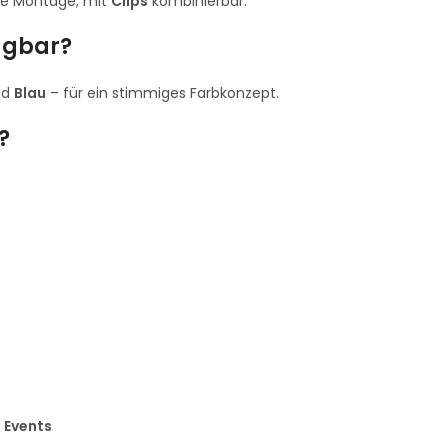
ere Montage; mit
Clips
kombinierbar.
fügbar?
nd
Blau
– für ein stimmiges Farbkonzept.
?
e Events