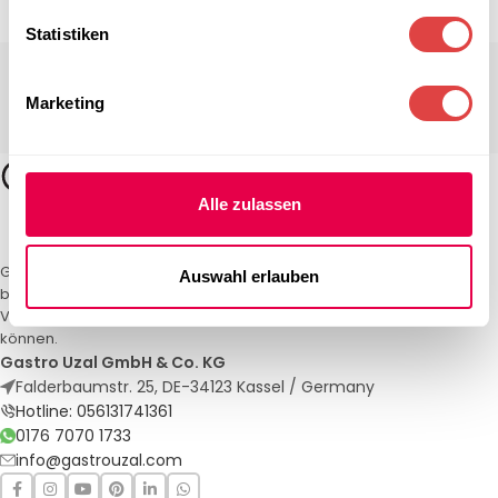
Statistiken
Marketing
Alle zulassen
Gastro Uzal – Ihr Spezialist für Gastronomiemöbel und -textilien. Wir
Auswahl erlauben
bieten maßgeschneiderte Lösungen für Restaurants, Hotels und
Veranstaltungen. Qualität und Service, auf die Sie sich verlassen
können.
Gastro Uzal GmbH & Co. KG
Falderbaumstr. 25, DE-34123 Kassel / Germany
Hotline: 056131741361
0176 7070 1733
info@gastrouzal.com