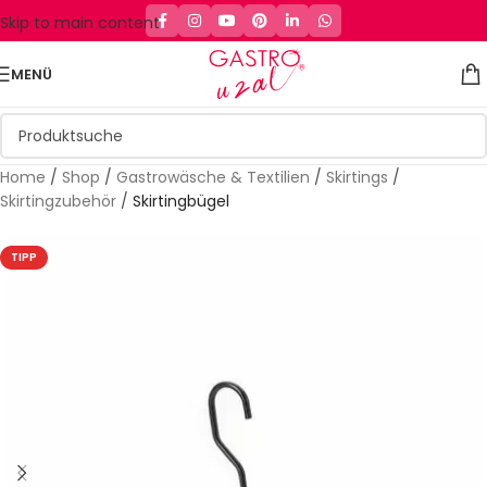
Skip to main content
MENÜ
Home
/
Shop
/
Gastrowäsche & Textilien
/
Skirtings
/
Skirtingzubehör
/
Skirtingbügel
TIPP