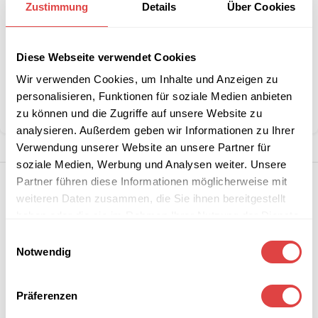
Stückzahlen?
Zustimmung
Details
Über Cookies
Artikelnummer:
SB09
Diese Webseite verwendet Cookies
Kategorie:
Skirtingzubehör
Wir verwenden Cookies, um Inhalte und Anzeigen zu
Marke:
Gastro Uzal
personalisieren, Funktionen für soziale Medien anbieten
Teilen:
zu können und die Zugriffe auf unsere Website zu
analysieren. Außerdem geben wir Informationen zu Ihrer
Verwendung unserer Website an unsere Partner für
soziale Medien, Werbung und Analysen weiter. Unsere
Partner führen diese Informationen möglicherweise mit
weiteren Daten zusammen, die Sie ihnen bereitgestellt
haben oder die sie im Rahmen Ihrer Nutzung der Dienste
gesammelt haben.
Einwilligungsauswahl
Notwendig
Präferenzen