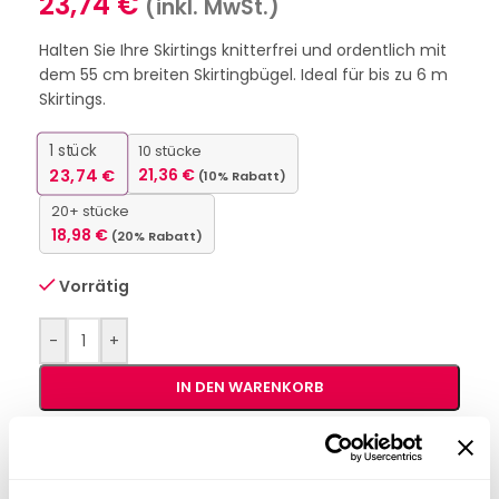
23,74
€
(inkl. MwSt.)
Halten Sie Ihre Skirtings knitterfrei und ordentlich mit
dem 55 cm breiten Skirtingbügel. Ideal für bis zu 6 m
Skirtings.
1
stück
10 stücke
23,74
€
21,36
€
(10% Rabatt)
20+ stücke
18,98
€
(20% Rabatt)
Vorrätig
-
+
IN DEN WARENKORB
Interessiert an
B2B-Angebot
größeren
anfordern