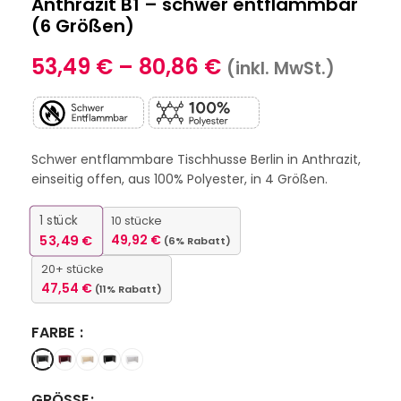
Anthrazit B1 – schwer entflammbar
(6 Größen)
53,49
€
–
80,86
€
(inkl. MwSt.)
Schwer entflammbare Tischhusse Berlin in Anthrazit,
einseitig offen, aus 100% Polyester, in 4 Größen.
1
stück
10 stücke
53,49
€
49,92
€
(6% Rabatt)
20+ stücke
47,54
€
(11% Rabatt)
FARBE
GRÖSSE