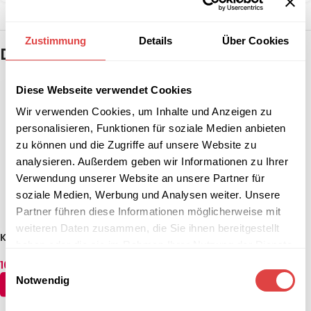
Zustimmung
Details
Über Cookies
Das könnte dir auch gefallen …
Diese Webseite verwendet Cookies
Wir verwenden Cookies, um Inhalte und Anzeigen zu
personalisieren, Funktionen für soziale Medien anbieten
zu können und die Zugriffe auf unsere Website zu
analysieren. Außerdem geben wir Informationen zu Ihrer
Verwendung unserer Website an unsere Partner für
soziale Medien, Werbung und Analysen weiter. Unsere
Partner führen diese Informationen möglicherweise mit
weiteren Daten zusammen, die Sie ihnen bereitgestellt
Konferenztisch Fold (5
-39%
haben oder die sie im Rahmen Ihrer Nutzung der Dienste
Größen)
Konferenztisch Pablo AL
gesammelt haben.
166,54
€
–
178,44
€
rechteckig
Einwilligungsauswahl
(inkl. MwSt.)
65,39
€
–
89,19
€
Notwendig
(inkl. MwSt.)
AUSFÜHRUNG WÄHLEN
AUSFÜHRUNG WÄHLEN