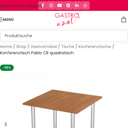
Skip to main content
MENÜ
Home
/
Shop
/
Gastromöbel
/
Tische
/
Konferenztische
/
Konferenztisch Pablo CR quadratisch
-35%