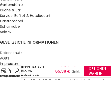
Gartenstühle
Küche & Bar
Service, Buffet & Hotelbedarf
Gastromöbel
Schulmöbel
Sale %
GESETZLICHE INFORMATIONEN
Datenschutz
AGB’s
Impressum
59,44
€
–
Konferenztisch
OPTIONEN
Sitemap
65,39
€
Pablo CR
(inkl.
WÄHLEN
Über uns
quadratisch
Shop
Warenkorb
Mein Konto
MwSt.)
© Gastro Uzal GmbH & Co. KG.
2026 All Rights Reserved.