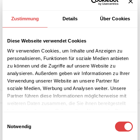
Interessiert an
B2B-Angebot
Zustimmung
Details
Über Cookies
größeren
anfordern
Stückzahlen?
Diese Webseite verwendet Cookies
Artikelnummer:
Pabloq
Wir verwenden Cookies, um Inhalte und Anzeigen zu
Kategorien:
Konferenztische
,
Sale %
personalisieren, Funktionen für soziale Medien anbieten
Schlagwort:
Rabatt
zu können und die Zugriffe auf unsere Website zu
Marke:
Gastro Uzal
analysieren. Außerdem geben wir Informationen zu Ihrer
Verwendung unserer Website an unsere Partner für
Teilen:
soziale Medien, Werbung und Analysen weiter. Unsere
Partner führen diese Informationen möglicherweise mit
weiteren Daten zusammen, die Sie ihnen bereitgestellt
haben oder die sie im Rahmen Ihrer Nutzung der Dienste
gesammelt haben.
Einwilligungsauswahl
Notwendig