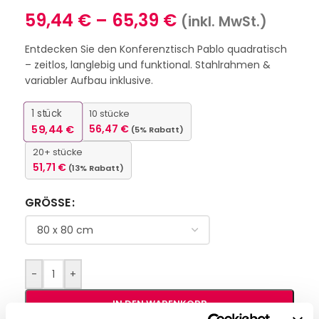
59,44
€
–
65,39
€
(inkl. MwSt.)
Entdecken Sie den Konferenztisch Pablo quadratisch
– zeitlos, langlebig und funktional. Stahlrahmen &
variabler Aufbau inklusive.
1
stück
10 stücke
59,44
€
56,47
€
(5% Rabatt)
20+ stücke
51,71
€
(13% Rabatt)
GRÖSSE
-
+
IN DEN WARENKORB