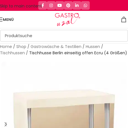
Skip to main content
MENÜ
Home
/
Shop
/
Gastrowäsche & Textilien
/
Hussen
/
Tischhussen
/
Tischhusse Berlin einseitig offen Ecru (4 Größen)