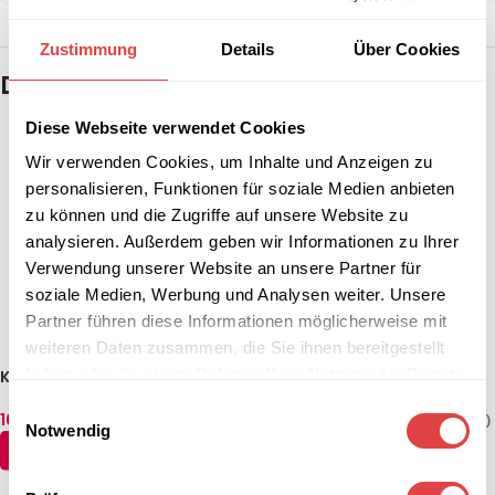
Zustimmung
Details
Über Cookies
Das könnte dir auch gefallen …
Diese Webseite verwendet Cookies
Wir verwenden Cookies, um Inhalte und Anzeigen zu
personalisieren, Funktionen für soziale Medien anbieten
zu können und die Zugriffe auf unsere Website zu
analysieren. Außerdem geben wir Informationen zu Ihrer
Verwendung unserer Website an unsere Partner für
soziale Medien, Werbung und Analysen weiter. Unsere
Partner führen diese Informationen möglicherweise mit
weiteren Daten zusammen, die Sie ihnen bereitgestellt
haben oder die sie im Rahmen Ihrer Nutzung der Dienste
Konferenztisch Fold (5
Konferenztisch EC-L (2
Größen)
Größen)
gesammelt haben.
Einwilligungsauswahl
166,54
€
–
178,44
€
214,14
€
–
226,04
€
(inkl. MwSt.)
(inkl. MwSt.)
Notwendig
AUSFÜHRUNG WÄHLEN
AUSFÜHRUNG WÄHLEN