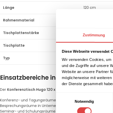
Länge
120 cm
Rahmenmaterial
Stahl
Tischplattenstärke
18 mm
Zustimmung
Tischplatte
Hochwertige, lam
Diese Webseite verwendet 
Typ
Konferenztisch
Wir verwenden Cookies, um I
und die Zugriffe auf unsere 
Website an unsere Partner fü
Einsatzbereiche in Gastronomie, Hote
möglicherweise mit weiteren
der Dienste gesammelt habe
Der
Konferenztisch Hugo 120 x 60/70/80/90 cm Sonoma Eic
Einwilligungsauswahl
Konferenz- und Tagungsräume in Hotels
Notwendig
Besprechungsräume in Unternehmen und Verwaltungen
Seminar- und Schulungsräume