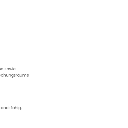
me sowie
prechungsräume
tandsfähig,