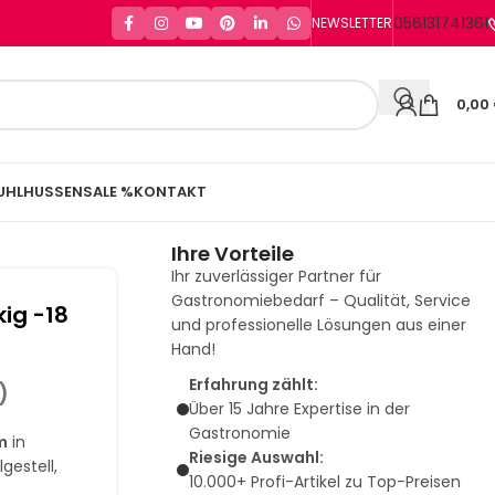
056131741361
NEWSLETTER
0,00
UHLHUSSEN
SALE %
KONTAKT
Ihre Vorteile
Ihr zuverlässiger Partner für
Gastronomiebedarf – Qualität, Service
ig -18
und professionelle Lösungen aus einer
Hand!
Erfahrung zählt:
)
Über 15 Jahre Expertise in der
Gastronomie
m
in
Riesige Auswahl:
gestell,
10.000+ Profi-Artikel zu Top-Preisen