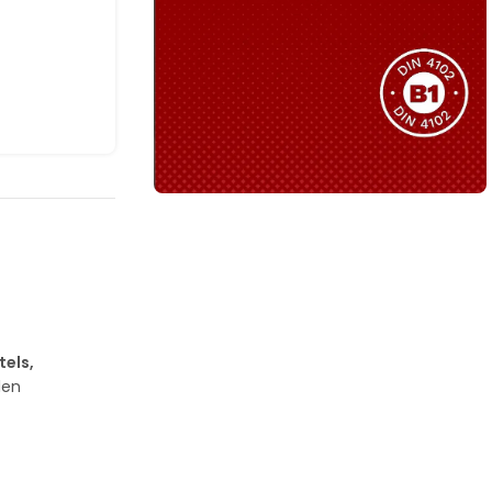
Sie haben nicht das passende
Produkt gefunden?
Wir helfen Ihnen gerne weiter!
B1 Zertifiziert
Schwer entflammbar
produkten
Kollektion ansehen
els,
len