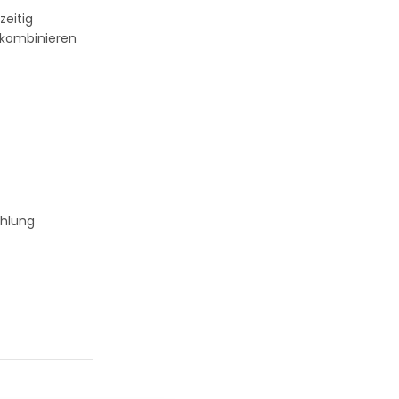
eitig
n kombinieren
uhlung