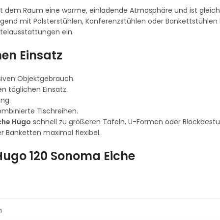
ht dem Raum eine warme, einladende Atmosphäre und ist gleichz
orragend mit Polsterstühlen, Konferenzstühlen oder Bankettstühle
telausstattungen ein.
hen Einsatz
nsiven Objektgebrauch.
en täglichen Einsatz.
ng.
ombinierte Tischreihen.
che Hugo
schnell zu größeren Tafeln, U-Formen oder Blockbest
 Banketten maximal flexibel.
Hugo 120 Sonoma Eiche
m