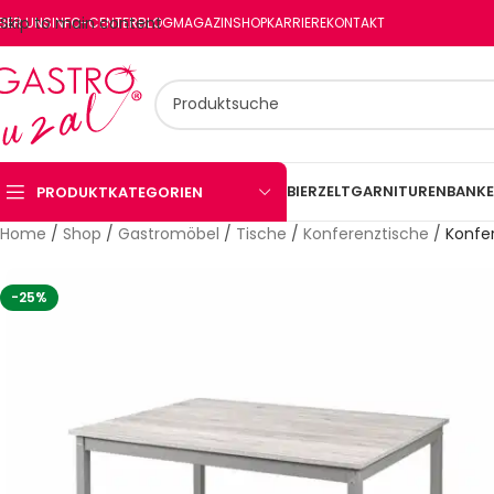
Skip to main content
BER UNS
INFO-CENTER
BLOG
MAGAZIN
SHOP
KARRIERE
KONTAKT
BIERZELTGARNITUREN
BANKE
PRODUKTKATEGORIEN
Home
/
Shop
/
Gastromöbel
/
Tische
/
Konferenztische
/
Konfe
-25%