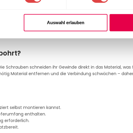
den
Konferenztisch in Sonoma Eiche
suchen, ist der Hugo 120 ei
Auswahl erlauben
ich.
bohrt?
Die Schrauben schneiden ihr Gewinde direkt in das Material, was 
nötig Material entfernen und die Verbindung schwächen – daher
ziert selbst montieren kannst.
eferumfang enthalten.
g erforderlich.
tzbereit.