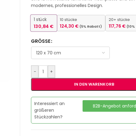
modernes, professionelles Design.
1
stück
10 stücke
20+ stücke
130,84
€
124,30
€
117,76
€
(5% Rabatt)
(10%
GRÖSSE
-
+
IN DEN WARENKORB
Interessiert an
B2B-Angebot anfor
größeren
Stückzahlen?