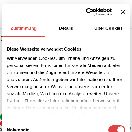
Teilen:
Zustimmung
Details
Über Cookies
Das könnte dir auch gefallen …
Diese Webseite verwendet Cookies
Wir verwenden Cookies, um Inhalte und Anzeigen zu
personalisieren, Funktionen für soziale Medien anbieten
zu können und die Zugriffe auf unsere Website zu
analysieren. Außerdem geben wir Informationen zu Ihrer
Verwendung unserer Website an unsere Partner für
soziale Medien, Werbung und Analysen weiter. Unsere
Partner führen diese Informationen möglicherweise mit
weiteren Daten zusammen, die Sie ihnen bereitgestellt
haben oder die sie im Rahmen Ihrer Nutzung der Dienste
Stehtisch Sevelit / Topalit –
-8%
Anthrazit (klappbar, 2
gesammelt haben.
TIPP
Einwilligungsauswahl
Größen)
130,84
€
–
142,74
€
(inkl. MwSt.)
Stehtisch Berlin Weiß (2
Notwendig