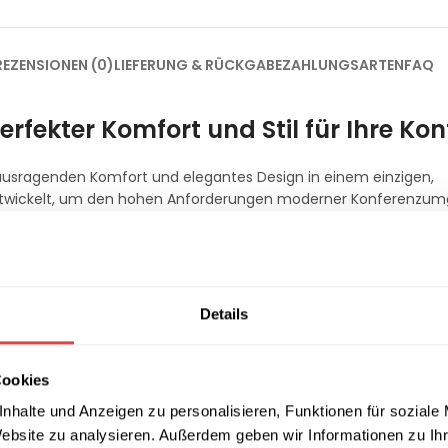
REZENSIONEN (0)
LIEFERUNG & RÜCKGABE
ZAHLUNGSARTEN
FAQ
rfekter Komfort und Stil für Ihre Ko
rausragenden Komfort und elegantes Design in einem einzigen,
ll entwickelt, um den hohen Anforderungen moderner Konferenz
ideale Weise und ergänzt Ihren Sitzbereich optimal.
ISO 24HBL-T Braun:
Details
BL-T Braun ist pulverbeschichtet und in Schwarz oder Chrom er
Cookies
mit speziell geformtem Polyurethanschaum gefüllt, der für lang
nhalte und Anzeigen zu personalisieren, Funktionen für soziale
Website zu analysieren. Außerdem geben wir Informationen zu I
lehne besteht aus widerstandsfähigem Polypropylen, das Langle