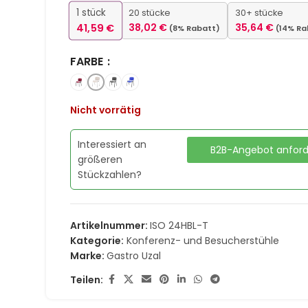
1
stück
20 stücke
30+ stücke
41,59
€
38,02
€
35,64
€
(8% Rabatt)
(14% Ra
FARBE
Nicht vorrätig
Interessiert an
B2B-Angebot anfor
größeren
Stückzahlen?
Artikelnummer:
ISO 24HBL-T
Kategorie:
Konferenz- und Besucherstühle
Marke:
Gastro Uzal
Teilen: