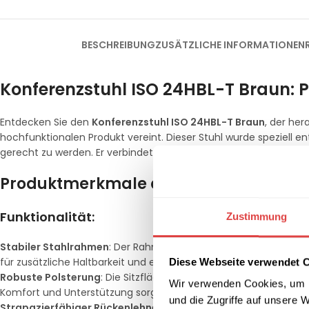
BESCHREIBUNG
ZUSÄTZLICHE INFORMATIONEN
Konferenzstuhl ISO 24HBL-T Braun: Pe
Entdecken Sie den
Konferenzstuhl ISO 24HBL-T Braun
, der he
hochfunktionalen Produkt vereint. Dieser Stuhl wurde spezie
gerecht zu werden. Er verbindet Funktionalität und Ästhetik auf 
Produktmerkmale des Konferenzstuhl 
Funktionalität:
Zustimmung
Stabiler Stahlrahmen
: Der Rahmen des Konferenzstuhls ISO 24H
für zusätzliche Haltbarkeit und eine moderne Optik sorgt.
Diese Webseite verwendet 
Robuste Polsterung
: Die Sitzfläche und die Rückenlehne sind 
Wir verwenden Cookies, um I
Komfort und Unterstützung sorgt.
und die Zugriffe auf unsere 
Strapazierfähiger Rückenlehnenbezug
: Der Bezug der Rücken