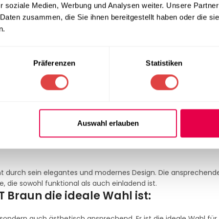
r soziale Medien, Werbung und Analysen weiter. Unsere Partner
 Daten zusammen, die Sie ihnen bereitgestellt haben oder die s
 werden, was eine einfache Lagerung und effiziente Raumnutzung 
n.
reite von 54 cm und einer Höhe von 82 cm ist der Stuhl so dimens
Präferenzen
Statistiken
higkeit, bis zu 12 Stühle sicher übereinander zu stapeln, ist diese
enlehne bietet optimalen Halt und Komfort, selbst bei längeren 
Auswahl erlauben
ne angenehme und gesunde Sitzhaltung, wodurch sichergestellt wi
cht durch sein elegantes und modernes Design. Die ansprechend
die sowohl funktional als auch einladend ist.
Braun die ideale Wahl ist:
, sondern auch ästhetisch ansprechend. Er ist die ideale Wahl für