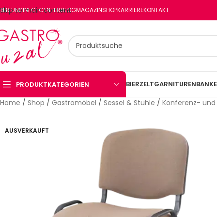
Skip to main content
BER UNS
INFO-CENTER
BLOG
MAGAZIN
SHOP
KARRIERE
KONTAKT
BIERZELTGARNITUREN
BANKE
PRODUKTKATEGORIEN
Home
/
Shop
/
Gastromöbel
/
Sessel & Stühle
/
Konferenz- und
AUSVERKAUFT