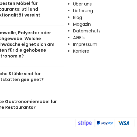
 besten Möbel für
Über uns
aurants: Stil und
Lieferung
tionalität vereint
Blog
Magazin
Datenschutz
mwolle, Polyester oder
AGB’s
chgewebe: Welche
chwäsche eignet sich am
Impressum
ten für die gehobene
Karriere
tronomie?
he Stühle sind für
tstätten geeignet?
te Gastronomiemöbel für
ine Restaurants?