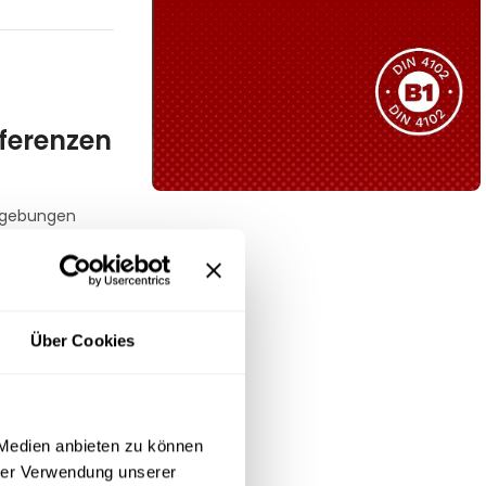
Sie haben nicht das passende
Produkt gefunden?
Wir helfen Ihnen gerne weiter!
nferenzen
umgebungen
B1 Zertifiziert
Schwer entflammbar
produkten
Kollektion ansehen
Über Cookies
hältlich, was
anhaltenden
 Medien anbieten zu können
hrer Verwendung unserer
bigkeit und