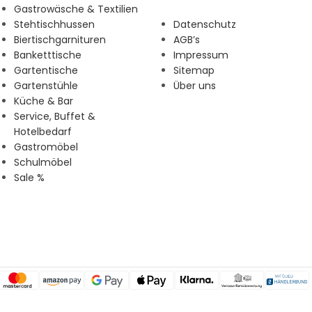
Gastrowäsche & Textilien
Stehtischhussen
Datenschutz
Biertischgarnituren
AGB’s
Banketttische
Impressum
Gartentische
Sitemap
Gartenstühle
Über uns
Küche & Bar
Service, Buffet &
Hotelbedarf
Gastromöbel
Schulmöbel
Sale %