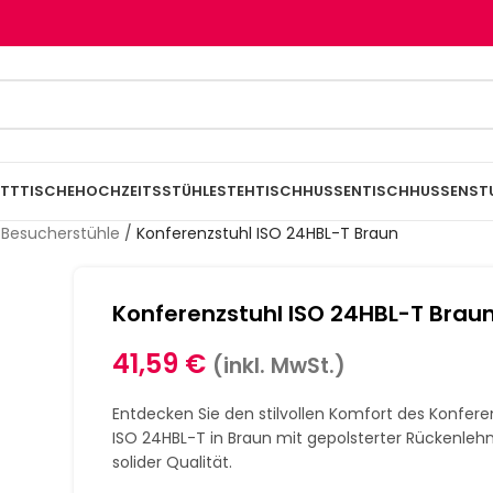
TTTISCHE
HOCHZEITSSTÜHLE
STEHTISCHHUSSEN
TISCHHUSSEN
ST
 Besucherstühle
/
Konferenzstuhl ISO 24HBL-T Braun
Konferenzstuhl ISO 24HBL-T Brau
41,59
€
(inkl. MwSt.)
Entdecken Sie den stilvollen Komfort des Konfere
ISO 24HBL-T in Braun mit gepolsterter Rückenleh
solider Qualität.