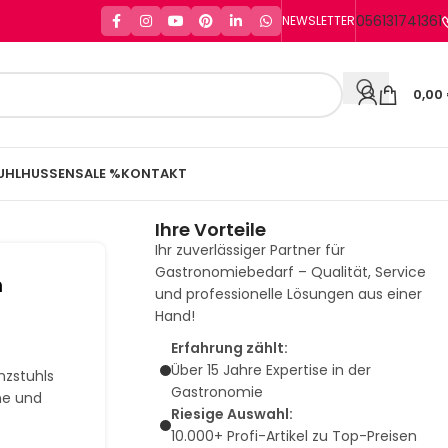
056131741361
NEWSLETTER
0,00
UHLHUSSEN
SALE %
KONTAKT
Ihre Vorteile
Ihr zuverlässiger Partner für
Gastronomiebedarf – Qualität, Service
n
und professionelle Lösungen aus einer
Hand!
Erfahrung zählt:
Über 15 Jahre Expertise in der
nzstuhls
Gastronomie
ne und
Riesige Auswahl:
10.000+ Profi-Artikel zu Top-Preisen