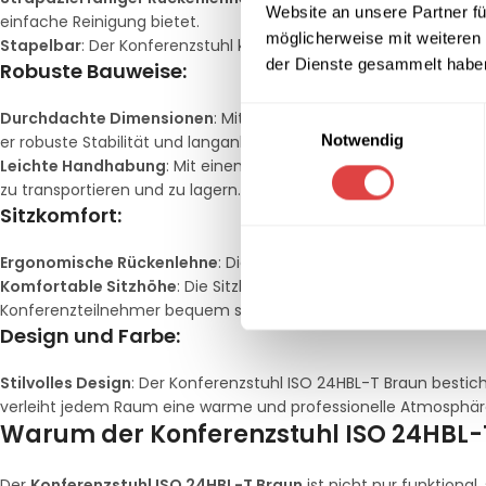
Website an unsere Partner fü
einfache Reinigung bietet.
möglicherweise mit weiteren
Stapelbar
: Der Konferenzstuhl kann bis zu 12 Stück gestapelt
der Dienste gesammelt habe
Robuste Bauweise:
Einwilligungsauswahl
Durchdachte Dimensionen
: Mit einer Tiefe von 42 cm, einer B
Notwendig
er robuste Stabilität und langanhaltende Zuverlässigkeit bietet.
Leichte Handhabung
: Mit einem Gewicht von nur 5 kg und der Fä
zu transportieren und zu lagern.
Sitzkomfort:
Ergonomische Rückenlehne
: Die ergonomisch gepolsterte Rück
Komfortable Sitzhöhe
: Die Sitzhöhe von 45 cm unterstützt ei
Konferenzteilnehmer bequem sitzen.
Design und Farbe:
Stilvolles Design
: Der Konferenzstuhl ISO 24HBL-T Braun besti
verleiht jedem Raum eine warme und professionelle Atmosphäre, 
Warum der Konferenzstuhl ISO 24HBL-T 
Der
Konferenzstuhl ISO 24HBL-T Braun
ist nicht nur funktional