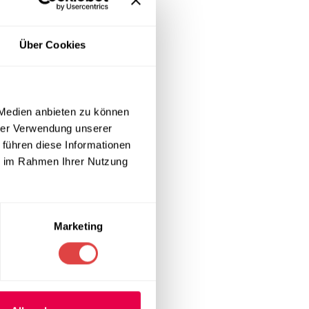
ertigen
ge
r Situation.
Über Cookies
 Medien anbieten zu können
ehne und
hrer Verwendung unserer
 führen diese Informationen
den
ie im Rahmen Ihrer Nutzung
ngen und
Marketing