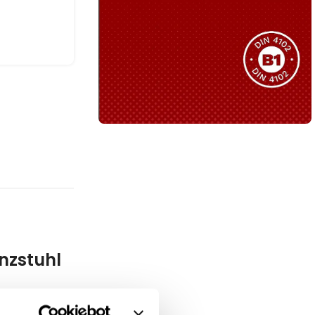
Sie haben nicht das passende
Produkt gefunden?
Wir helfen Ihnen gerne weiter!
B1 Zertifiziert
Schwer entflammbar
produkten
Kollektion ansehen
nzstuhl