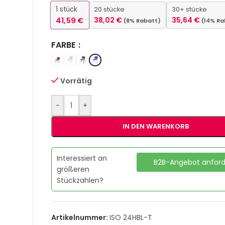
1
stück
20 stücke
30+ stücke
41,59
€
38,02
€
35,64
€
(8% Rabatt)
(14% Ra
FARBE
Vorrätig
-
+
IN DEN WARENKORB
Interessiert an
B2B-Angebot anfor
größeren
Stückzahlen?
Artikelnummer:
ISO 24HBL-T