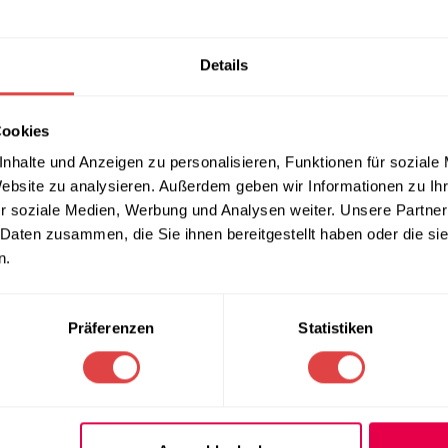
ng für jeden Konferenzraum. Mit seinem stilvollen Design, hochw
hl Funktionalität und Ästhetik auf höchstem Niveau. Ob für lan
hkeiten bei Veranstaltungen – der ISO 24HBL-T überzeugt in jede
Details
tuhl ISO 24HBL-T Blau:
Cookies
chte Eleganz, die sowohl in moderne als auch in klassische
nhalte und Anzeigen zu personalisieren, Funktionen für soziale
 sorgt für Langlebigkeit und Stabilität. Die gepolsterte Rückenl
Website zu analysieren. Außerdem geben wir Informationen zu I
r soziale Medien, Werbung und Analysen weiter. Unsere Partner
hne fördert eine gesunde Sitzhaltung, wodurch Rückenbeschwer
 Daten zusammen, die Sie ihnen bereitgestellt haben oder die s
n.
parend gestapelt werden. Ideal für multifunktionale Raumnutzu
Präferenzen
Statistiken