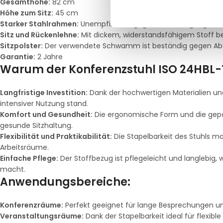
Gesamthöhe:
82 cm
Höhe zum Sitz:
45 cm
Starker Stahlrahmen:
Unempfindlich gegen Beschädigungen, Pr
Sitz und Rückenlehne:
Mit dickem, widerstandsfähigem Stoff 
Sitzpolster:
Der verwendete Schwamm ist beständig gegen Ab
Garantie:
2 Jahre
Warum der Konferenzstuhl ISO 24HBL-T 
Langfristige Investition:
Dank der hochwertigen Materialien und 
intensiver Nutzung stand.
Komfort und Gesundheit:
Die ergonomische Form und die gepol
gesunde Sitzhaltung.
Flexibilität und Praktikabilität:
Die Stapelbarkeit des Stuhls ma
Arbeitsräume.
Einfache Pflege:
Der Stoffbezug ist pflegeleicht und langlebig
macht.
Anwendungsbereiche:
Konferenzräume:
Perfekt geeignet für lange Besprechungen un
Veranstaltungsräume:
Dank der Stapelbarkeit ideal für flexibl