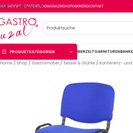
Skip to main content
BER UNS
INFO-CENTER
BLOG
MAGAZIN
SHOP
KARRIERE
KONTAKT
BIERZELTGARNITUREN
BANKE
PRODUKTKATEGORIEN
Home
/
Shop
/
Gastromöbel
/
Sessel & Stühle
/
Konferenz- und