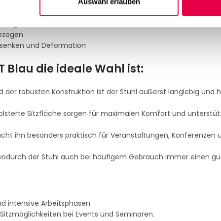
Auswahl erlauben
ofilgröße 29 x 15 mm, Wandstärke 1,15 mm
bezogen
senken und Deformation
Blau die ideale Wahl ist:
der robusten Konstruktion ist der Stuhl äußerst langlebig und 
sterte Sitzfläche sorgen für maximalen Komfort und unterstüt
cht ihn besonders praktisch für Veranstaltungen, Konferenzen u
, wodurch der Stuhl auch bei häufigem Gebrauch immer einen gu
d intensive Arbeitsphasen.
e Sitzmöglichkeiten bei Events und Seminaren.