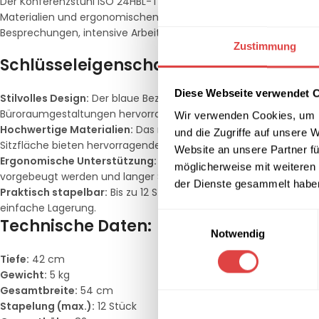
Der Konferenzstuhl ISO 24HBL-T in Blau ist die perfekte Ergänzu
Materialien und ergonomischen Eigenschaften vereint dieser Stu
Besprechungen, intensive Arbeitsphasen oder flexible Sitzmöglic
Zustimmung
Schlüsseleigenschaften des Konferenzs
Diese Webseite verwendet 
Stilvolles Design:
Der blaue Bezug verleiht dem Stuhl eine schli
Büroraumgestaltungen hervorragend passt.
Wir verwenden Cookies, um I
Hochwertige Materialien:
Das robuste Gestell aus starkem Stahl
und die Zugriffe auf unsere 
Sitzfläche bieten hervorragenden Komfort.
Website an unsere Partner fü
Ergonomische Unterstützung:
Die speziell geformte Rückenle
möglicherweise mit weiteren
vorgebeugt werden und langer Sitzkomfort gewährleistet ist.
der Dienste gesammelt habe
Praktisch stapelbar:
Bis zu 12 Stühle können sicher und platzs
einfache Lagerung.
Einwilligungsauswahl
Technische Daten:
Notwendig
Tiefe:
42 cm
Gewicht:
5 kg
Gesamtbreite:
54 cm
Stapelung (max.):
12 Stück