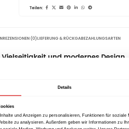
Teilen:
EN
REZENSIONEN (0)
LIEFERUNG & RÜCKGABE
ZAHLUNGSARTEN
 Vielseitigkeit und modernes Design
 Design
im Jahr 2019, vereint innovative Technik mit einem mini
 Dieser Stuhl ist ideal für den Einsatz in Innen- und Außenbere
d sind.
Details
Cookies
nhalte und Anzeigen zu personalisieren, Funktionen für soziale
Website zu analysieren. Außerdem geben wir Informationen zu I
r soziale Medien, Werbung und Analysen weiter. Unsere Partner