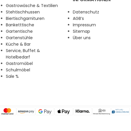
Gastrowäsche & Textilien
Stehtischhussen
Datenschutz
Biertischgarnituren
AGB’s
Banketttische
Impressum
Gartentische
Sitemap
Gartenstühle
Über uns
Küche & Bar
Service, Buffet &
Hotelbedarf
Gastromöbel
Schulmöbel
Sale %