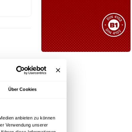
Sie haben nicht das passende
Produkt gefunden?
Wir helfen Ihnen gerne weiter!
B1 Zertifiziert
Schwer entflammbar
malistischen
produkten
ichen,
Kollektion ansehen
Über Cookies
 Medien anbieten zu können
hrer Verwendung unserer
 führen diese Informationen