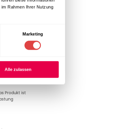
ie im Rahmen Ihrer Nutzung
. Dank der
ch er sich
Marketing
 platzsparend
ht ihn zur
was die
Alle zulassen
s Produkt ist
lastung