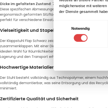
Dicke im gefalteten Zustand
: 7 cm
möglicherweise mit weiteren
Diese spezifischen Abmessungen machen den Klappstuhl Flap Sc
der Dienste gesammelt habe
ergonomisch geformten Sitzfläche und Rückenlehne bietet der 
perfekt für verschiedene Einsatzbereiche eignet.
Einwilligungsauswahl
Notwendig
Vielseitigkeit und Stapelbarkeit
Der Klappstuhl Flap Schwarz zeichnet sich durch seine Leichti
zusammenklappen. Mit einer Dicke von nur 7 cm im gefalteten Z
idealen Wahl für Räumlichkeiten, in denen Flexibilität gefragt i
Lagerung und den Transport erheblich erleichtert.
Hochwertige Materialien und umweltfreundliche
Der Stuhl besteht vollständig aus Technopolymer, einem hochfest
vollständig demontierbar, was seine Entsorgung und das Recyc
minimiert.
Zertifizierte Qualität und Sicherheit