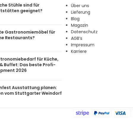
he Stühle sind für
Über uns
tstätten geeignet?
Lieferung
Blog
Magazin
Datenschutz
te Gastronomiemöbel für
ine Restaurants?
AGB’s
Impressum
Karriere
tronomiebedarf für Küche,
& Buffet: Das beste Profi-
ipment 2026
nfest Ausstattung planen:
en vom Stuttgarter Weindorf