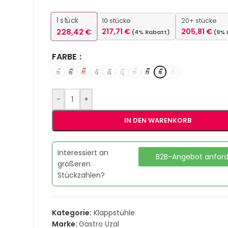
1
stück
10 stücke
20+ stücke
228,42
€
217,71
€
205,81
€
(4% Rabatt)
(9% 
FARBE
-
+
IN DEN WARENKORB
Interessiert an
B2B-Angebot anfor
größeren
Stückzahlen?
Kategorie:
Klappstühle
Marke:
Gastro Uzal