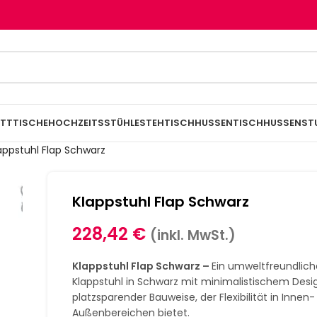
TTTISCHE
HOCHZEITSSTÜHLE
STEHTISCHHUSSEN
TISCHHUSSEN
ST
appstuhl Flap Schwarz
Klappstuhl Flap Schwarz
228,42
€
(inkl. MwSt.)
Klappstuhl Flap Schwarz –
Ein umweltfreundlich
Klappstuhl in Schwarz mit minimalistischem Desi
platzsparender Bauweise, der Flexibilität in Innen
Außenbereichen bietet.