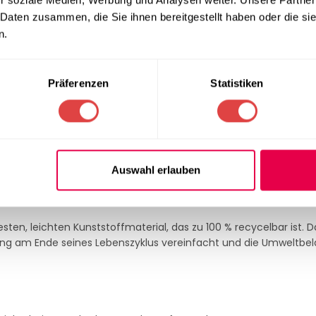
 Daten zusammen, die Sie ihnen bereitgestellt haben oder die s
hwarz zur idealen Wahl für komfortables und kompaktes Sitzen
n.
Stuhl auch bei längerem Sitzen hervorragenden Komfort, wodur
Präferenzen
Statistiken
gkeit und einfache Handhabung aus und lässt sich zudem äußerst
ustand kann er leicht gestapelt und verstaut werden. Dies mac
st. Mehrere Stühle können sicher übereinander gestapelt werden, 
Auswahl erlauben
 Produktion
en, leichten Kunststoffmaterial, das zu 100 % recycelbar ist. Da
ling am Ende seines Lebenszyklus vereinfacht und die Umweltbe