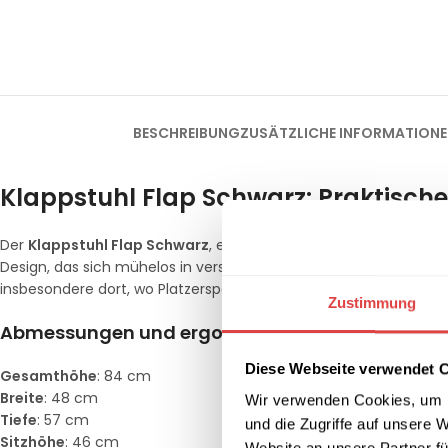
BESCHREIBUNG
ZUSÄTZLICHE INFORMATION
Klappstuhl Flap Schwarz: Praktische
Der
Klappstuhl Flap Schwarz
, entworfen von
Studio Eurolinea
Design, das sich mühelos in verschiedenste Umgebungen einfügt.
insbesondere dort, wo Platzersparnis und Flexibilität entscheiden
Zustimmung
Abmessungen und ergonomisches Design
Diese Webseite verwendet 
Gesamthöhe
: 84 cm
Breite
: 48 cm
Wir verwenden Cookies, um I
Tiefe
: 57 cm
und die Zugriffe auf unsere 
Sitzhöhe
: 46 cm
Website an unsere Partner fü