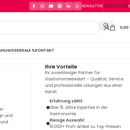
056131741361
NEWSLETTER
0,00
UHLHUSSEN
SALE %
KONTAKT
Ihre Vorteile
Ihr zuverlässiger Partner für
Gastronomiebedarf – Qualität, Service
und professionelle Lösungen aus einer
Hand!
Erfahrung zählt:
Über 15 Jahre Expertise in der
er
Gastronomie
gn und
Riesige Auswahl:
- und
10.000+ Profi-Artikel zu Top-Preisen