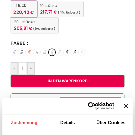
1
stück
10 stücke
228,42
€
217,71
€
(4% Rabatt)
20+ stücke
205,81
€
(9% Rabatt)
FARBE
-
+
IN DEN WARENKORB
Interessiert an
B2B-Angebot
größeren
anfordern
Stückzahlen?
Zustimmung
Details
Über Cookies