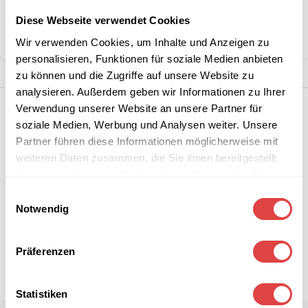
Kategorie:
Klappstühle
Marke:
Gastro Uzal
Diese Webseite verwendet Cookies
Teilen:
Wir verwenden Cookies, um Inhalte und Anzeigen zu
personalisieren, Funktionen für soziale Medien anbieten
zu können und die Zugriffe auf unsere Website zu
analysieren. Außerdem geben wir Informationen zu Ihrer
Verwendung unserer Website an unsere Partner für
soziale Medien, Werbung und Analysen weiter. Unsere
Partner führen diese Informationen möglicherweise mit
weiteren Daten zusammen, die Sie ihnen bereitgestellt
haben oder die sie im Rahmen Ihrer Nutzung der Dienste
gesammelt haben.
Einwilligungsauswahl
Notwendig
Präferenzen
Statistiken