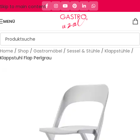
Skip to main content
MENÜ
Home
/
Shop
/
Gastromöbel
/
Sessel & Stühle
/
Klappstühle
/
Klappstuhl Flap Perlgrau