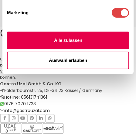
Marketing
Alle zulassen
Gastro Uzal – Ihr Spezialist für Gastronomiemöbel und -textilien. Wir
Auswahl erlauben
bieten maßgeschneiderte Lösungen für Restaurants, Hotels und
Veranstaltungen. Qualität und Service, auf die Sie sich verlassen
können.
Gastro Uzal GmbH & Co. KG
Falderbaumstr. 25, DE-34123 Kassel / Germany
Hotline: 056131741361
0176 7070 1733
info@gastrouzal.com