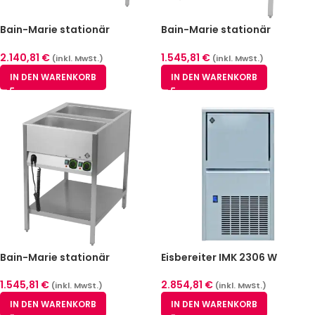
Bain-Marie stationär
Bain-Marie stationär
elektrisch GN 3/1 – RM BMSD-
elektrisch GN 2/1 – RM BMSD-
3120
2120
2.140,81
€
1.545,81
€
(inkl. MwSt.)
(inkl. MwSt.)
IN DEN WARENKORB
IN DEN WARENKORB
Bain-Marie stationär
Eisbereiter IMK 2306 W
elektrisch GN 2/1 – RM BMSK-
2120
2.854,81
€
1.545,81
€
(inkl. MwSt.)
(inkl. MwSt.)
IN DEN WARENKORB
IN DEN WARENKORB