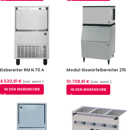
Eisbereiter RM N 70 A
Modul-Eiswürfelbereiter 215
kg / 24h – RM N-215 AZ
4.520,81
€
10.708,81
€
(inkl. MwSt.)
(inkl. MwSt.)
IN DEN WARENKORB
IN DEN WARENKORB