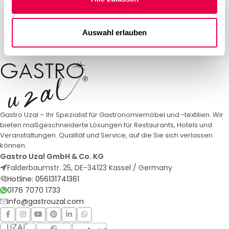
←
1
2
3
4
5
6
7
…
11
12
13
→
Auswahl erlauben
Gastro Uzal – Ihr Spezialist für Gastronomiemöbel und -textilien. Wir
bieten maßgeschneiderte Lösungen für Restaurants, Hotels und
Veranstaltungen. Qualität und Service, auf die Sie sich verlassen
können.
Gastro Uzal GmbH & Co. KG
Falderbaumstr. 25, DE-34123 Kassel / Germany
Hotline: 056131741361
0176 7070 1733
info@gastrouzal.com