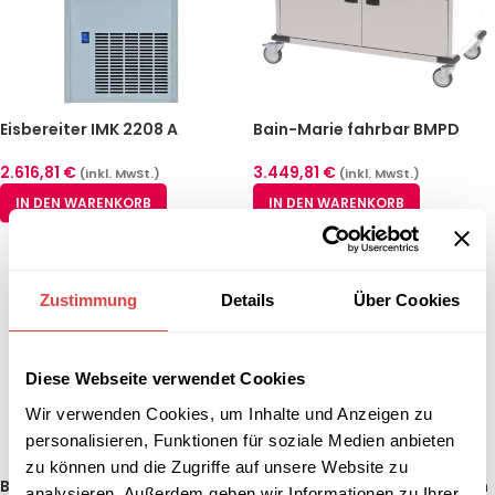
Eisbereiter IMK 2208 A
Bain-Marie fahrbar BMPD
3120 CSH
2.616,81
€
3.449,81
€
(inkl. MwSt.)
(inkl. MwSt.)
IN DEN WARENKORB
IN DEN WARENKORB
Zustimmung
Details
Über Cookies
Diese Webseite verwendet Cookies
Wir verwenden Cookies, um Inhalte und Anzeigen zu
personalisieren, Funktionen für soziale Medien anbieten
zu können und die Zugriffe auf unsere Website zu
Bain-Marie fahrbar BMPK-
Bain Marie fahrbar elektrisch
analysieren. Außerdem geben wir Informationen zu Ihrer