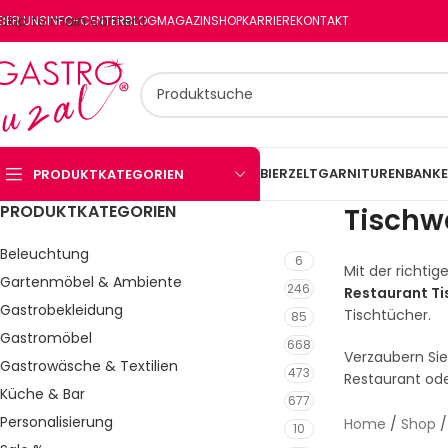
Skip to main content
BER UNS
INFO-CENTER
BLOG
MAGAZIN
SHOP
KARRIERE
KONTAKT
BIERZELTGARNITUREN
BANKE
PRODUKTKATEGORIEN
PRODUKTKATEGORIEN
Tischw
Beleuchtung
6
Mit der richti
Gartenmöbel & Ambiente
246
Restaurant Ti
Gastrobekleidung
Tischtücher.
85
Gastromöbel
668
Verzaubern Sie
Gastrowäsche & Textilien
473
Restaurant ode
Küche & Bar
677
Personalisierung
Home
/
Shop
10