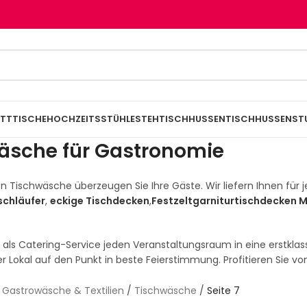
TTTISCHE
HOCHZEITSSTÜHLE
STEHTISCHHUSSEN
TISCHHUSSEN
ST
äsche für Gastronomie
gen Tischwäsche überzeugen Sie Ihre Gäste. Wir liefern Ihnen für
schläufer
,
eckige Tischdecken
,
Festzeltgarniturtischdecken
M
 als Catering-Service jeden Veranstaltungsraum in eine erstklassi
r Lokal auf den Punkt in beste Feierstimmung. Profitieren Sie vo
/
Gastrowäsche & Textilien
/
Tischwäsche
/
Seite 7