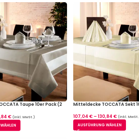
OCCATA Taupe 10er Pack (2
Mitteldecke TOCCATA Sekt 1
107,04
€
–
130,84
€
,84
€
(inkl. MwSt.
(inkl. MwSt.)
AUSFÜHRUNG WÄHLEN
 WÄHLEN