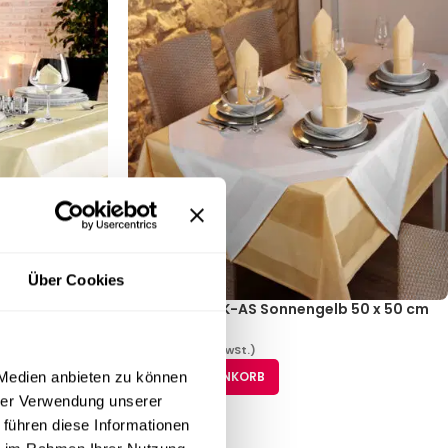
Über Cookies
 50 cm 10er
Servietten PIK-AS Sonnengelb 50 x 50 cm
10er Pack
41,59
€
(inkl. MwSt.)
IN DEN WARENKORB
 Medien anbieten zu können
hrer Verwendung unserer
 führen diese Informationen
7
8
9
10
→