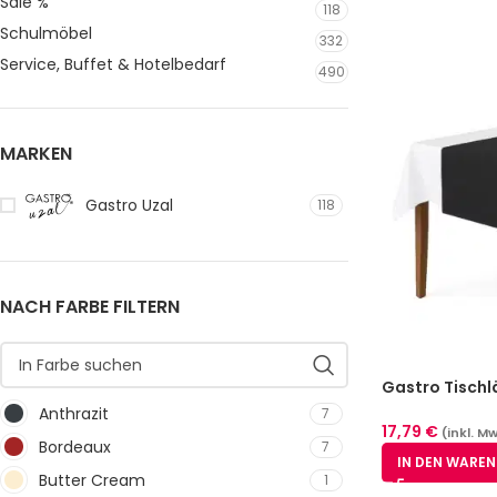
Sale %
118
Schulmöbel
332
Service, Buffet & Hotelbedarf
490
MARKEN
Gastro Uzal
118
NACH FARBE FILTERN
Gastro Tischl
Polyester 50
Anthrazit
7
Pack
17,79
€
(inkl. M
Bordeaux
7
IN DEN WARE
Butter Cream
1