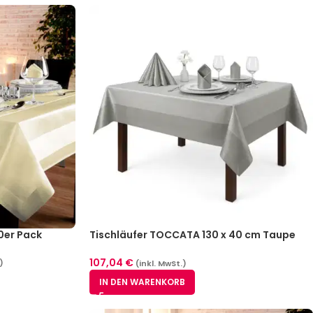
0er Pack
Tischläufer TOCCATA 130 x 40 cm Taupe
10er Pack
107,04
€
)
(inkl. MwSt.)
IN DEN WARENKORB