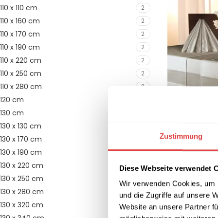
110 x 110 cm
2
110 x 160 cm
2
110 x 170 cm
2
110 x 190 cm
2
110 x 220 cm
2
110 x 250 cm
2
110 x 280 cm
2
120 cm
5
130 cm
2
130 x 130 cm
11
Zustimmung
130 x 170 cm
11
Serviette TOC
130 x 190 cm
11
(10er Pack)
130 x 220 cm
11
Diese Webseite verwendet 
71,34
€
(inkl. M
130 x 250 cm
1
IN DEN WARE
Wir verwenden Cookies, um I
130 x 280 cm
7
und die Zugriffe auf unsere 
130 x 320 cm
1
Website an unsere Partner fü
2