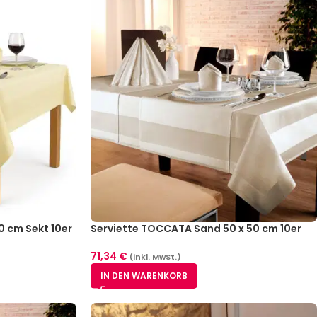
0 cm Sekt 10er
Serviette TOCCATA Sand 50 x 50 cm 10er
Pack
71,34
€
(inkl. MwSt.)
IN DEN WARENKORB