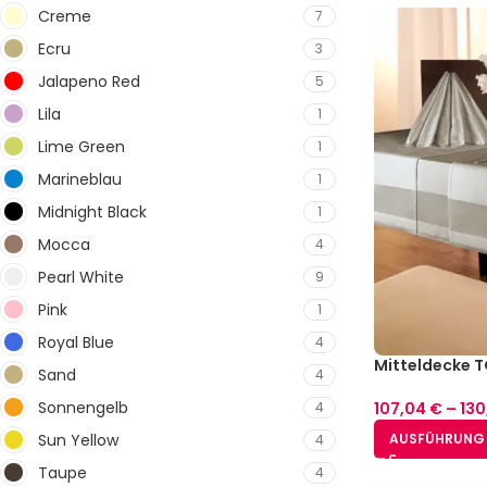
Creme
7
Ecru
3
Jalapeno Red
5
Lila
1
Lime Green
1
Marineblau
1
Midnight Black
1
Mocca
4
Pearl White
9
Pink
1
Royal Blue
4
Mitteldecke T
Sand
4
Größen)
Sonnengelb
4
107,04
€
–
130
Sun Yellow
AUSFÜHRUNG
4
Taupe
4