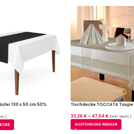
äufer 130 x 50 cm 50%
Tischdecke TOCCATA Taupe 
% Baumwolle Schwarz 5er
33,26
€
–
47,54
€
(inkl. MwSt.)
wSt.)
AUSFÜHRUNG WÄHLEN
NKORB