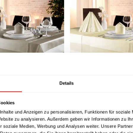
Details
CATA Taupe – 50 x 50 cm
Serviette TOCCATA Sekt 50 x
Pack
Cookies
71,34
€
wSt.)
(inkl. MwSt.)
NKORB
IN DEN WARENKORB
nhalte und Anzeigen zu personalisieren, Funktionen für soziale
Website zu analysieren. Außerdem geben wir Informationen zu I
r soziale Medien, Werbung und Analysen weiter. Unsere Partner
←
1
2
3
4
5
6