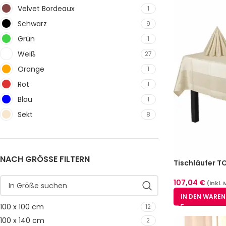
Velvet Bordeaux
1
Schwarz
9
Grün
1
Weiß
27
Orange
1
Rot
1
Blau
1
Sekt
8
NACH GRÖSSE FILTERN
Tischläufer T
Pack
107,04
€
(inkl.
IN DEN WARE
100 x 100 cm
12
100 x 140 cm
2