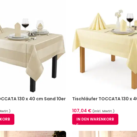
OCCATA 130 x 40 cm Sand 10er
Tischläufer TOCCATA 130 x 4
Pack
107,04
€
 MwSt.)
(inkl. MwSt.)
NKORB
IN DEN WARENKORB