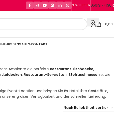
056131741361
NEWSLETTER
0,00
UHLHUSSEN
SALE %
KONTAKT
 jedes Ambiente die perfekte
Restaurant Tischdecke
,
itteldecken
,
Restaurant-Servietten
,
Stehtischhussen
sowie
ge Event-Location und bringen Sie Ihr Hotel, Ihre Gaststätte,
n unserer großen Verfügbarkeit und der schnellen Lieferung.