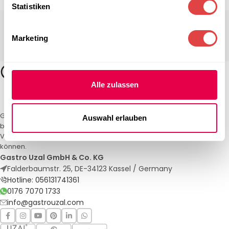
Statistiken
Marketing
Alle zulassen
Gastro Uzal – Ihr Spezialist für Gastronomiemöbel und -textilien. Wir
Auswahl erlauben
bieten maßgeschneiderte Lösungen für Restaurants, Hotels und
Veranstaltungen. Qualität und Service, auf die Sie sich verlassen
können.
Gastro Uzal GmbH & Co. KG
Falderbaumstr. 25, DE-34123 Kassel / Germany
Hotline: 056131741361
0176 7070 1733
info@gastrouzal.com