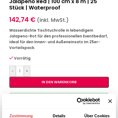
Jalapeno Red | 100 cm x 8 m | 25
Stück | Waterproof
142,74
€
(inkl. MwSt.)
Wasserdichte Tischtuchrolle in lebendigem
Jalapeno-Rot für den professionellen Eventbedarf,
ideal für den Innen- und Außeneinsatz im 25er-
Vorteilspack.
Vorrätig
-
+
IN DEN WARENKORB
Interessiert an
B2B-Angebot
größeren
anfordern
Stückzahlen?
Zustimmung
Details
Über Cookies