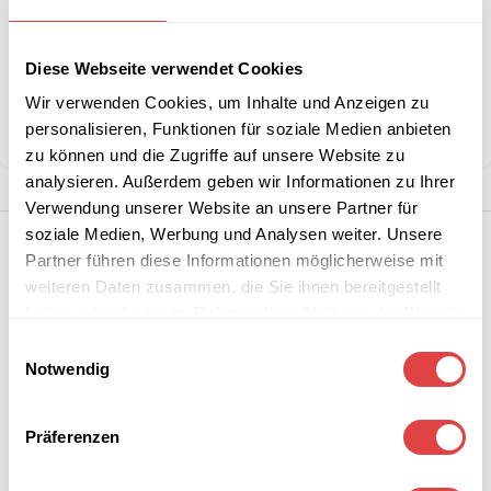
Artikelnummer:
G228618
Diese Webseite verwendet Cookies
Kategorie:
Tischtuchrollen
Marke:
Gastro Uzal
Wir verwenden Cookies, um Inhalte und Anzeigen zu
personalisieren, Funktionen für soziale Medien anbieten
Teilen:
zu können und die Zugriffe auf unsere Website zu
analysieren. Außerdem geben wir Informationen zu Ihrer
Verwendung unserer Website an unsere Partner für
soziale Medien, Werbung und Analysen weiter. Unsere
Partner führen diese Informationen möglicherweise mit
weiteren Daten zusammen, die Sie ihnen bereitgestellt
haben oder die sie im Rahmen Ihrer Nutzung der Dienste
gesammelt haben.
Einwilligungsauswahl
Notwendig
Präferenzen