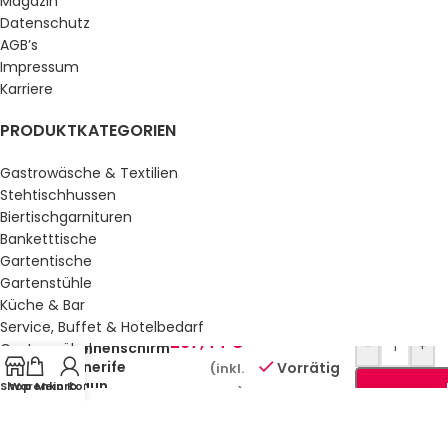
Magazin
Datenschutz
AGB’s
Impressum
Karriere
PRODUKTKATEGORIEN
Gastrowäsche & Textilien
Stehtischhussen
Biertischgarnituren
Banketttische
Gartentische
Gartenstühle
Küche & Bar
Service, Buffet & Hotelbedarf
297,44
€
-
+
Sonnenschirm
Gastromöbel
Tenerife
Vorrätig
(inkl.
Schulmöbel
Braun
Shop
Warenkorb
Mein Konto
Sale %
MwSt.)
GESETZLICHE INFORMATIONEN