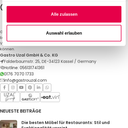
Alle zulassen
Gastro Uzal – Ihr Spezialist für Gastronomiemöbel und -textilien. Wir
Auswahl erlauben
bieten maßgeschneiderte Lösungen für Restaurants, Hotels und
Veranstaltungen. Qualität und Service, auf die Sie sich verlassen
können.
Gastro Uzal GmbH & Co. KG
Falderbaumstr. 25, DE-34123 Kassel / Germany
Hotline: 056131741361
0176 7070 1733
info@gastrouzal.com
NEUESTE BEITRÄGE
Die besten Möbel für Restaurants: Stil und