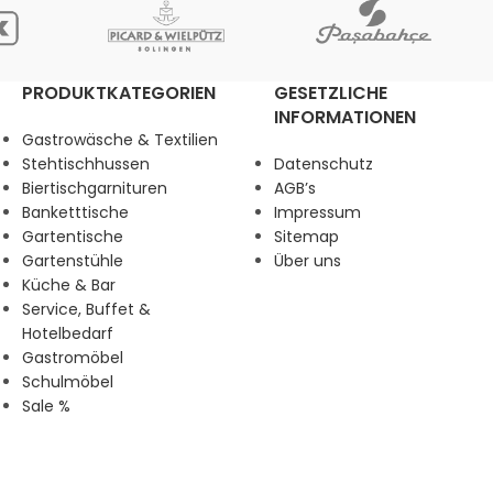
PRODUKTKATEGORIEN
GESETZLICHE
INFORMATIONEN
Gastrowäsche & Textilien
Stehtischhussen
Datenschutz
Biertischgarnituren
AGB’s
Banketttische
Impressum
Gartentische
Sitemap
Gartenstühle
Über uns
Küche & Bar
Service, Buffet &
Hotelbedarf
Gastromöbel
Schulmöbel
Sale %