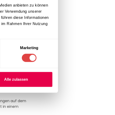
 Medien anbieten zu können
üre, die ideal
hrer Verwendung unserer
 führen diese Informationen
ie im Rahmen Ihrer Nutzung
Textur, die
d schnell zu
Marketing
hen Form und
Alle zulassen
tungen auf dem
t in einem