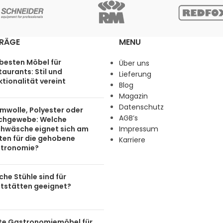
TRÄGE
MENU
 besten Möbel für
Über uns
aurants: Stil und
Lieferung
tionalität vereint
Blog
Magazin
Datenschutz
mwolle, Polyester oder
AGB’s
chgewebe: Welche
chwäsche eignet sich am
Impressum
ten für die gehobene
Karriere
tronomie?
he Stühle sind für
tstätten geeignet?
te Gastronomiemöbel für