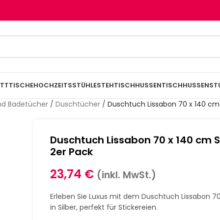
TTTISCHE
HOCHZEITSSTÜHLE
STEHTISCHHUSSEN
TISCHHUSSEN
ST
nd Badetücher
/
Duschtücher
/
Duschtuch Lissabon 70 x 140 cm 
Duschtuch Lissabon 70 x 140 cm S
2er Pack
23,74
€
(inkl. MwSt.)
Erleben Sie Luxus mit dem Duschtuch Lissabon 
in Silber, perfekt für Stickereien.