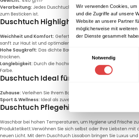
Gewicht:
440 g/m²
Wir verwenden Cookies, um I
Verarbeitung:
Jedes Duschtuch ist sorgfältig 4-seitig gesäumt u
zum Besticken ist.
und die Zugriffe auf unsere 
Duschtuch Highlights:
Website an unsere Partner fü
möglicherweise mit weiteren
Weichheit und Komfort:
Gefertigt aus 100 % reiner Baumwolle, 
der Dienste gesammelt habe
sanft zur Haut ist und optimalen Komfort gewährleistet.
Hohe Saugkraft:
Das dichte Baumwollmaterial ermöglicht es 
Einwilligungsauswahl
trocknen.
Notwendig
Langlebigkeit:
Durch die hochwertige Verarbeitung und das r
Farbe.
Duschtuch Ideal für:
Zuhause:
Verleihen Sie Ihrem Badezimmer einen Hauch von Eleg
Sport & Wellness:
Ideal als zuverlässiger Begleiter für das Fitne
Duschtuch Pflegehinweise:
Waschbar bei hohen Temperaturen, um Hygiene und Frische zu g
Produktetikett.Verwöhnen Sie sich selbst oder Ihre Liebsten mi
neuen Licht. Mit dem Duschtuch Lissabon bringen Sie Luxus und 