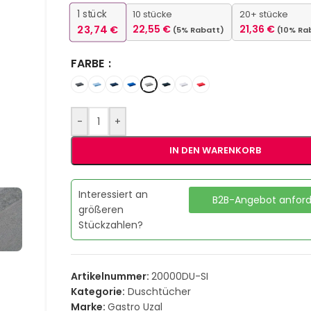
1
stück
10 stücke
20+ stücke
23,74
€
22,55
€
21,36
€
(5% Rabatt)
(10% Ra
FARBE
-
+
IN DEN WARENKORB
Interessiert an
B2B-Angebot anfor
größeren
Stückzahlen?
Artikelnummer:
20000DU-SI
Kategorie:
Duschtücher
Marke:
Gastro Uzal