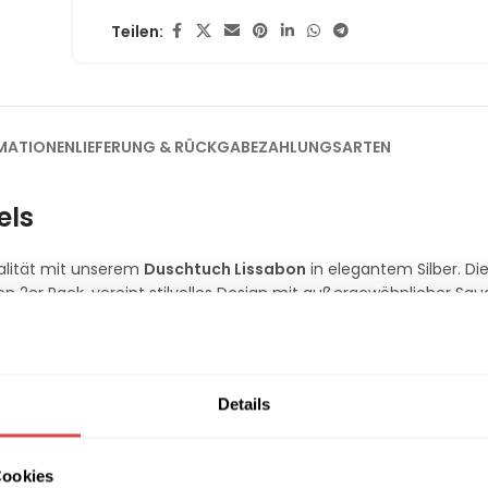
Teilen:
MATIONEN
LIEFERUNG & RÜCKGABE
ZAHLUNGSARTEN
els
alität mit unserem
Duschtuch Lissabon
in elegantem Silber. Di
n 2er Pack, vereint stilvolles Design mit außergewöhnlicher Sau
Details
Cookies