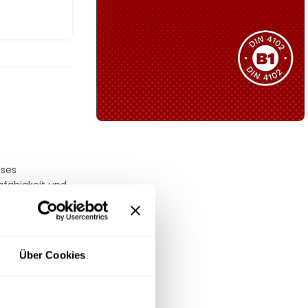
Sie haben nicht das passende
Produkt gefunden?
Wir helfen Ihnen gerne weiter!
B1 Zertifiziert
Schwer entflammbar
eses
produkten
gfähigkeit und
Kollektion ansehen
Über Cookies