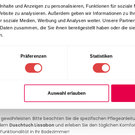
nhalte und Anzeigen zu personalisieren, Funktionen für soziale
nd verfügt über eine elegante, ca. 12 cm breite, kurzflorige Bord
Website zu analysieren. Außerdem geben wir Informationen zu I
r soziale Medien, Werbung und Analysen weiter. Unsere Partner
 Daten zusammen, die Sie ihnen bereitgestellt haben oder die s
bietet jedes Handtuch eine außergewöhnlich weiche, flauschige 
n.
dem Duschtuch, große Mengen Wasser effizient aufzunehmen un
Präferenzen
Statistiken
obuste Material behält das Handtuch auch nach häufigem Wasc
anz und genießen Sie täglich den Luxus dieses Duschtuches.
Auswahl erlauben
ssstudio, die Sauna oder den Pool.
ewährleisten. Bitte beachten Sie die spezifischen Pflegeanlei
t dem
Duschtuch Lissabon
und erleben Sie den täglichen Komfor
Funktionalität in Ihr Badezimmer!