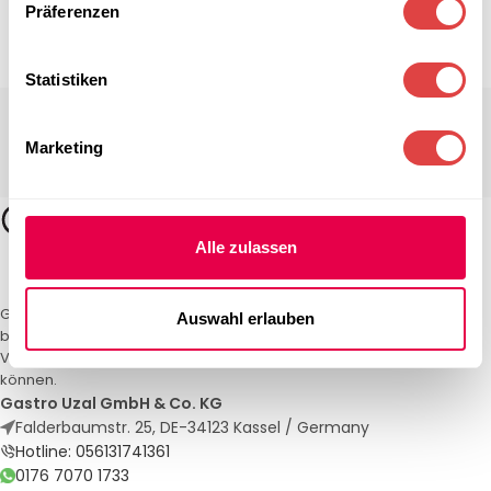
Präferenzen
Statistiken
Marketing
Alle zulassen
Gastro Uzal – Ihr Spezialist für Gastronomiemöbel und -textilien. Wir
Auswahl erlauben
bieten maßgeschneiderte Lösungen für Restaurants, Hotels und
Veranstaltungen. Qualität und Service, auf die Sie sich verlassen
können.
Gastro Uzal GmbH & Co. KG
Falderbaumstr. 25, DE-34123 Kassel / Germany
Hotline: 056131741361
0176 7070 1733