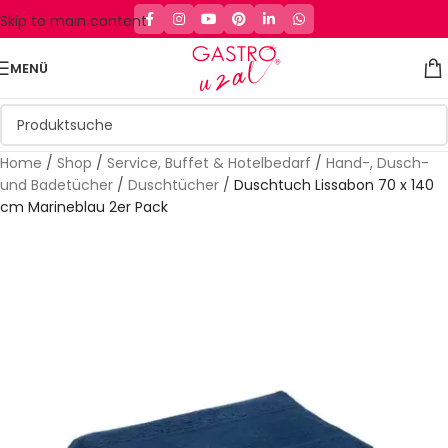
Skip to main content
MENÜ
Home
/
Shop
/
Service, Buffet & Hotelbedarf
/
Hand-, Dusch-
und Badetücher
/
Duschtücher
/
Duschtuch Lissabon 70 x 140
cm Marineblau 2er Pack