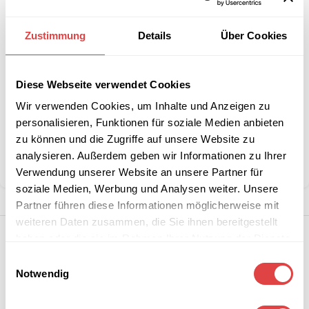
Interessiert an
Zustimmung
Details
Über Cookies
B2B-Angebot
größeren
anfordern
Stückzahlen?
Diese Webseite verwendet Cookies
Wir verwenden Cookies, um Inhalte und Anzeigen zu
Artikelnummer:
20000DU-MB
personalisieren, Funktionen für soziale Medien anbieten
Kategorie:
Duschtücher
zu können und die Zugriffe auf unsere Website zu
Marke:
Gastro Uzal
analysieren. Außerdem geben wir Informationen zu Ihrer
Teilen:
Verwendung unserer Website an unsere Partner für
soziale Medien, Werbung und Analysen weiter. Unsere
Partner führen diese Informationen möglicherweise mit
weiteren Daten zusammen, die Sie ihnen bereitgestellt
haben oder die sie im Rahmen Ihrer Nutzung der Dienste
gesammelt haben.
Einwilligungsauswahl
Notwendig