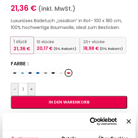
21,36
€
(inkl. MwSt.)
Luxuriöses Badetuch „Lissabon“ in Rot- 100 x 180 cm,
100% hochwertige Baumwolle, ideal zum Besticken.
1
stück
10 stücke
20+ stücke
21,36
€
20,17
€
18,98
€
(5% Rabatt)
(11% Rabatt)
FARBE
-
+
IN DEN WARENKORB
Interessiert an
B2B-Angebot
größeren
anfordern
Stückzahlen?