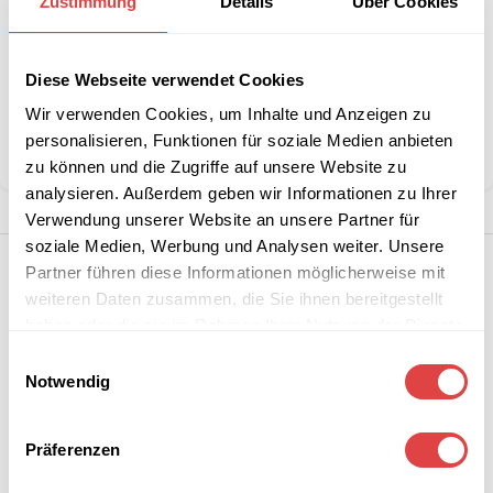
Zustimmung
Details
Über Cookies
Artikelnummer:
20000BA-RO
Diese Webseite verwendet Cookies
Kategorie:
Badetücher
Wir verwenden Cookies, um Inhalte und Anzeigen zu
Marke:
Gastro Uzal
personalisieren, Funktionen für soziale Medien anbieten
Teilen:
zu können und die Zugriffe auf unsere Website zu
analysieren. Außerdem geben wir Informationen zu Ihrer
Verwendung unserer Website an unsere Partner für
soziale Medien, Werbung und Analysen weiter. Unsere
Partner führen diese Informationen möglicherweise mit
weiteren Daten zusammen, die Sie ihnen bereitgestellt
haben oder die sie im Rahmen Ihrer Nutzung der Dienste
gesammelt haben.
Einwilligungsauswahl
Notwendig
Präferenzen