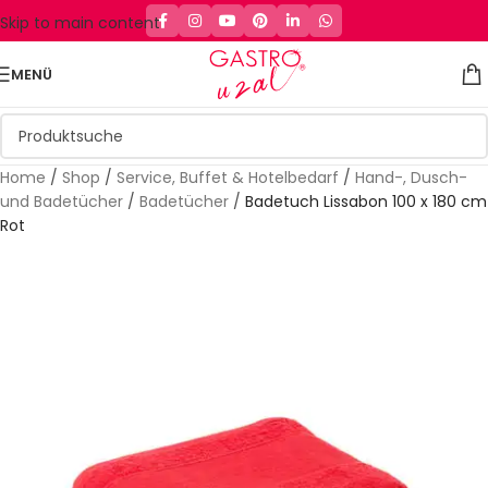
Skip to main content
MENÜ
Home
/
Shop
/
Service, Buffet & Hotelbedarf
/
Hand-, Dusch-
und Badetücher
/
Badetücher
/
Badetuch Lissabon 100 x 180 cm
Rot