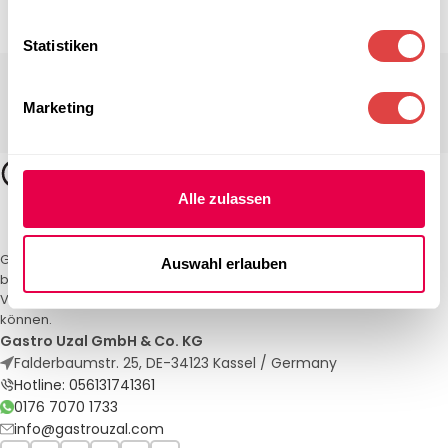
Statistiken
Marketing
Alle zulassen
Gastro Uzal – Ihr Spezialist für Gastronomiemöbel und -textilien. Wir
Auswahl erlauben
bieten maßgeschneiderte Lösungen für Restaurants, Hotels und
Veranstaltungen. Qualität und Service, auf die Sie sich verlassen
können.
Gastro Uzal GmbH & Co. KG
Falderbaumstr. 25, DE-34123 Kassel / Germany
Hotline: 056131741361
0176 7070 1733
info@gastrouzal.com