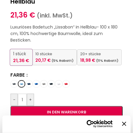
Hellblau
21,36
€
(inkl. MwSt.)
Luxuriöses Badetuch „Lissabon“ in Hellblau- 100 x 180
cm, 100% hochwertige Baumwolle, ideal zum
Besticken.
1
stück
10 stücke
20+ stücke
21,36
€
20,17
€
18,98
€
(5% Rabatt)
(11% Rabatt)
FARBE
-
+
IN DEN WARENKORB
Interessiert an