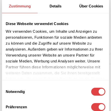
B2B-Angebot
größeren
anfordern
Zustimmung
Details
Über Cookies
Stückzahlen?
Diese Webseite verwendet Cookies
Artikelnummer:
20000BA-HB
Wir verwenden Cookies, um Inhalte und Anzeigen zu
Kategorie:
Badetücher
personalisieren, Funktionen für soziale Medien anbieten
Marke:
Gastro Uzal
zu können und die Zugriffe auf unsere Website zu
Teilen:
analysieren. Außerdem geben wir Informationen zu Ihrer
Verwendung unserer Website an unsere Partner für
soziale Medien, Werbung und Analysen weiter. Unsere
Partner führen diese Informationen möglicherweise mit
weiteren Daten zusammen, die Sie ihnen bereitgestellt
haben oder die sie im Rahmen Ihrer Nutzung der Dienste
gesammelt haben.
Einwilligungsauswahl
Notwendig
Präferenzen