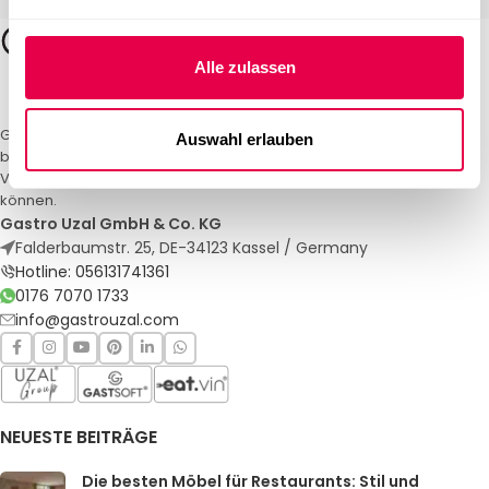
Alle zulassen
Gastro Uzal – Ihr Spezialist für Gastronomiemöbel und -textilien. Wir
Auswahl erlauben
bieten maßgeschneiderte Lösungen für Restaurants, Hotels und
Veranstaltungen. Qualität und Service, auf die Sie sich verlassen
können.
Gastro Uzal GmbH & Co. KG
Falderbaumstr. 25, DE-34123 Kassel / Germany
Hotline: 056131741361
0176 7070 1733
info@gastrouzal.com
NEUESTE BEITRÄGE
Die besten Möbel für Restaurants: Stil und