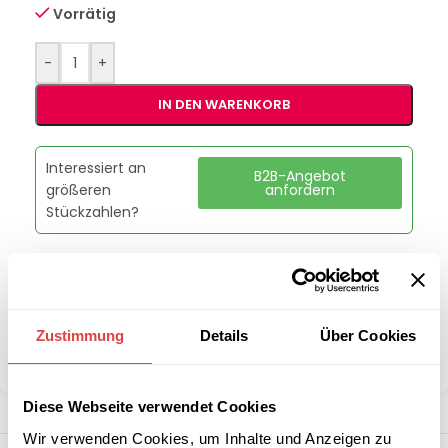
Vorrätig
-
+
IN DEN WARENKORB
Interessiert an
B2B-Angebot
größeren
anfordern
Stückzahlen?
Artikelnummer:
81408/GNB
Kategorie:
GN Behälter & Besteckkörbe
Marke:
Skyrainbow
Zustimmung
Details
Über Cookies
Teilen:
Diese Webseite verwendet Cookies
Wir verwenden Cookies, um Inhalte und Anzeigen zu