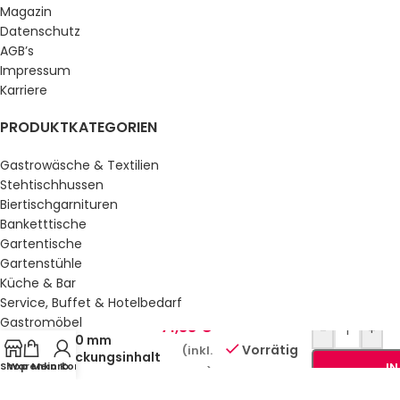
Magazin
Datenschutz
AGB’s
Impressum
Karriere
PRODUKTKATEGORIEN
Gastrowäsche & Textilien
Stehtischhussen
Biertischgarnituren
Banketttische
Gartentische
Gartenstühle
Küche & Bar
Service, Buffet & Hotelbedarf
Gastromöbel
GN 1/4 Behälter
71,88
€
-
+
200 mm
Schulmöbel
Vorrätig
(inkl.
Packungsinhalt
Sale %
Shop
Warenkorb
Mein Konto
I
MwSt.)
4 Stück
GESETZLICHE INFORMATIONEN