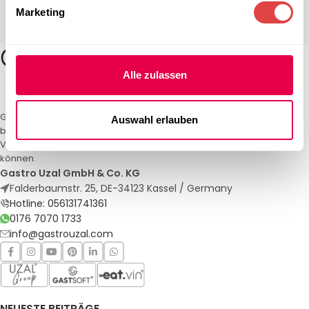
Marketing
Alle zulassen
Gastro Uzal – Ihr Spezialist für Gastronomiemöbel und -textilien. Wir
Auswahl erlauben
bieten maßgeschneiderte Lösungen für Restaurants, Hotels und
Veranstaltungen. Qualität und Service, auf die Sie sich verlassen
können.
Gastro Uzal GmbH & Co. KG
Falderbaumstr. 25, DE-34123 Kassel / Germany
Hotline: 056131741361
0176 7070 1733
info@gastrouzal.com
NEUESTE BEITRÄGE