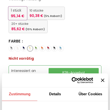
1
stück
10 stücke
95,14
€
90,38
€
(5% Rabatt)
20+ stücke
85,62
€
(10% Rabatt)
FARBE
Nicht vorrätig
Interessiert an
B2B-Angebot
größeren
anfordern
Stückzahlen?
Zustimmung
Details
Über Cookies
Kategorien:
Schulmöbel
,
Schulstühle
Marke:
Gastro Uzal