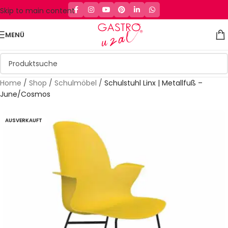
Skip to main content
MENÜ
Home
/
Shop
/
Schulmöbel
/
Schulstuhl Linx | Metallfuß –
June/Cosmos
AUSVERKAUFT