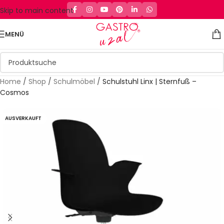
Skip to main content
MENÜ
Home
/
Shop
/
Schulmöbel
/
Schulstuhl Linx | Sternfuß –
Cosmos
AUSVERKAUFT