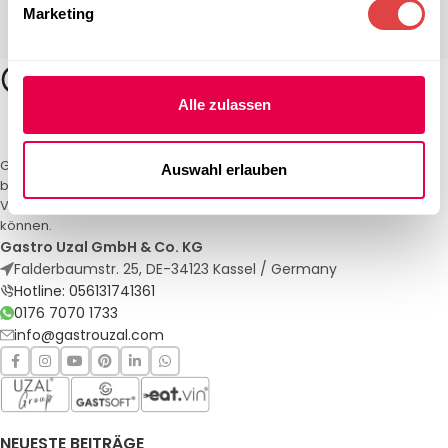
Marketing
Alle zulassen
Gastro Uzal – Ihr Spezialist für Gastronomiemöbel und -textilien. Wir
Auswahl erlauben
bieten maßgeschneiderte Lösungen für Restaurants, Hotels und
Veranstaltungen. Qualität und Service, auf die Sie sich verlassen
können.
Gastro Uzal GmbH & Co. KG
Falderbaumstr. 25, DE-34123 Kassel / Germany
Hotline: 056131741361
0176 7070 1733
info@gastrouzal.com
NEUESTE BEITRÄGE