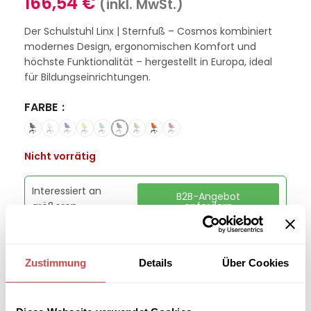
166,54
€
(inkl. MwSt.)
Der Schulstuhl Linx | Sternfuß – Cosmos kombiniert
modernes Design, ergonomischen Komfort und
höchste Funktionalität – hergestellt in Europa, ideal
für Bildungseinrichtungen.
FARBE
Nicht vorrätig
Interessiert an
B2B-Angebot
größeren
anfordern
Stückzahlen?
Zustimmung
Details
Über Cookies
Kategorien:
Schulmöbel
,
Schulstühle
Marke:
Gastro Uzal