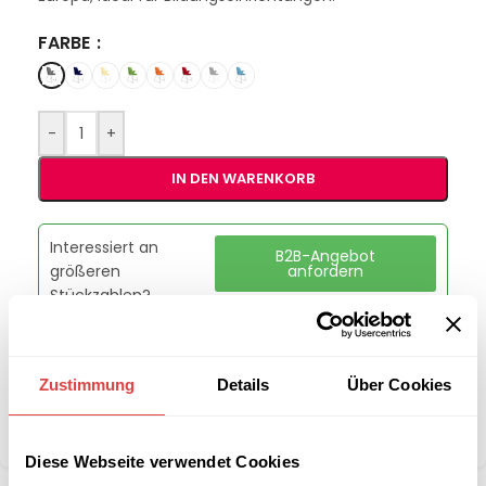
FARBE
-
+
IN DEN WARENKORB
Interessiert an
B2B-Angebot
größeren
anfordern
Stückzahlen?
Kategorien:
Schulmöbel
,
Schulstühle
Zustimmung
Details
Über Cookies
Marke:
Gastro Uzal
Teilen:
Diese Webseite verwendet Cookies