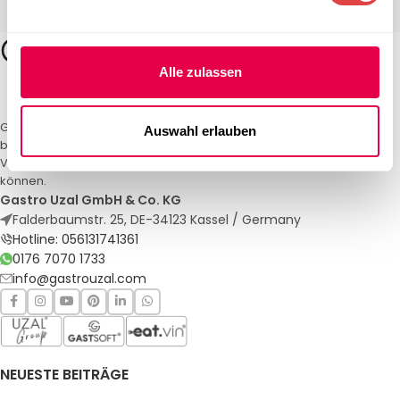
Alle zulassen
Gastro Uzal – Ihr Spezialist für Gastronomiemöbel und -textilien. Wir
Auswahl erlauben
bieten maßgeschneiderte Lösungen für Restaurants, Hotels und
Veranstaltungen. Qualität und Service, auf die Sie sich verlassen
können.
Gastro Uzal GmbH & Co. KG
Falderbaumstr. 25, DE-34123 Kassel / Germany
Hotline: 056131741361
0176 7070 1733
info@gastrouzal.com
NEUESTE BEITRÄGE