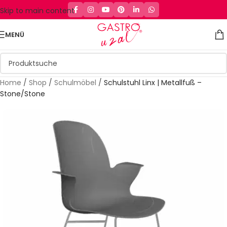
Skip to main content
MENÜ
Home
/
Shop
/
Schulmöbel
/
Schulstuhl Linx | Metallfuß –
Stone/Stone