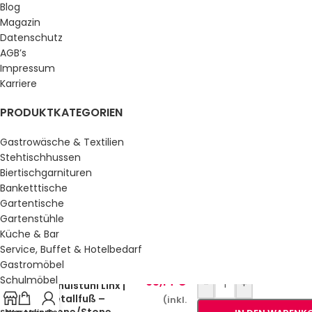
Blog
Magazin
Datenschutz
AGB’s
Impressum
Karriere
PRODUKTKATEGORIEN
Gastrowäsche & Textilien
Stehtischhussen
Biertischgarnituren
Banketttische
Gartentische
Gartenstühle
Küche & Bar
Service, Buffet & Hotelbedarf
Gastromöbel
Schulmöbel
95,14
€
-
+
Schulstuhl Linx |
Sale %
Metallfuß –
(inkl.
Stone/Stone