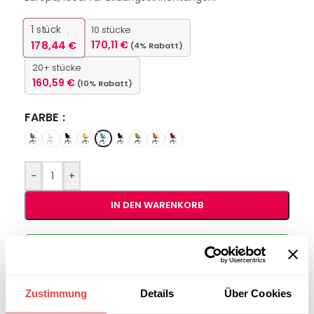
1
stück
10 stücke
178,44
€
170,11
€
(4% Rabatt)
20+ stücke
160,59
€
(10% Rabatt)
FARBE
-
+
IN DEN WARENKORB
Interessiert an
B2B-Angebot
größeren
anfordern
Stückzahlen?
Zustimmung
Details
Über Cookies