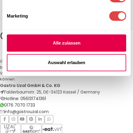
Marketing
Alle zulassen
Gastro Uzal – Ihr Spezialist für Gastronomiemöbel und -textilien. Wir
Auswahl erlauben
bieten maßgeschneiderte Lösungen für Restaurants, Hotels und
Veranstaltungen. Qualität und Service, auf die Sie sich verlassen
können.
Gastro Uzal GmbH & Co. KG
Falderbaumstr. 25, DE-34123 Kassel / Germany
Hotline: 056131741361
0176 7070 1733
info@gastrouzal.com