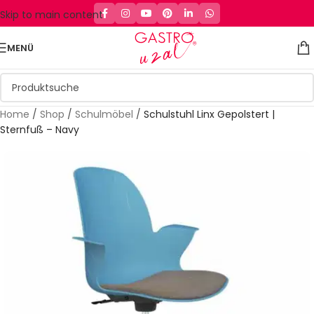
Skip to main content
MENÜ
Home
/
Shop
/
Schulmöbel
/
Schulstuhl Linx Gepolstert |
Sternfuß – Navy