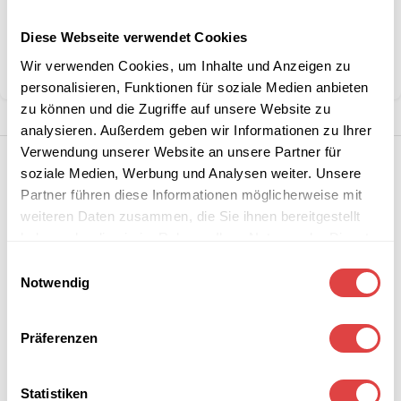
Kategorien:
Schulmöbel
,
Schulstühle
Diese Webseite verwendet Cookies
Marke:
Gastro Uzal
Wir verwenden Cookies, um Inhalte und Anzeigen zu
Teilen:
personalisieren, Funktionen für soziale Medien anbieten
zu können und die Zugriffe auf unsere Website zu
analysieren. Außerdem geben wir Informationen zu Ihrer
Verwendung unserer Website an unsere Partner für
soziale Medien, Werbung und Analysen weiter. Unsere
Partner führen diese Informationen möglicherweise mit
weiteren Daten zusammen, die Sie ihnen bereitgestellt
haben oder die sie im Rahmen Ihrer Nutzung der Dienste
gesammelt haben.
Einwilligungsauswahl
Notwendig
Präferenzen
Statistiken