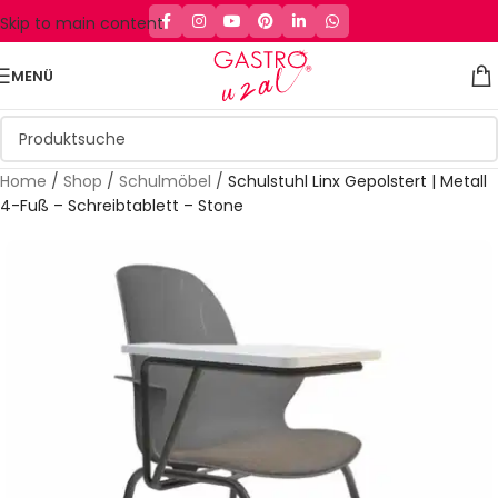
Skip to main content
MENÜ
Home
/
Shop
/
Schulmöbel
/
Schulstuhl Linx Gepolstert | Metall
4-Fuß – Schreibtablett – Stone