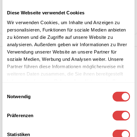
Kategorien:
Schulmöbel
,
Schulstühle
Diese Webseite verwendet Cookies
Marke:
Gastro Uzal
Wir verwenden Cookies, um Inhalte und Anzeigen zu
Teilen:
personalisieren, Funktionen für soziale Medien anbieten
zu können und die Zugriffe auf unsere Website zu
analysieren. Außerdem geben wir Informationen zu Ihrer
Verwendung unserer Website an unsere Partner für
soziale Medien, Werbung und Analysen weiter. Unsere
Partner führen diese Informationen möglicherweise mit
weiteren Daten zusammen, die Sie ihnen bereitgestellt
haben oder die sie im Rahmen Ihrer Nutzung der Dienste
gesammelt haben.
Einwilligungsauswahl
Notwendig
Präferenzen
Statistiken