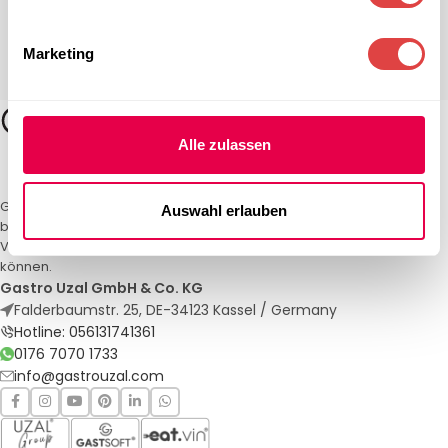
Marketing
Alle zulassen
Gastro Uzal – Ihr Spezialist für Gastronomiemöbel und -textilien. Wir
Auswahl erlauben
bieten maßgeschneiderte Lösungen für Restaurants, Hotels und
Veranstaltungen. Qualität und Service, auf die Sie sich verlassen
können.
Gastro Uzal GmbH & Co. KG
Falderbaumstr. 25, DE-34123 Kassel / Germany
Hotline: 056131741361
0176 7070 1733
info@gastrouzal.com