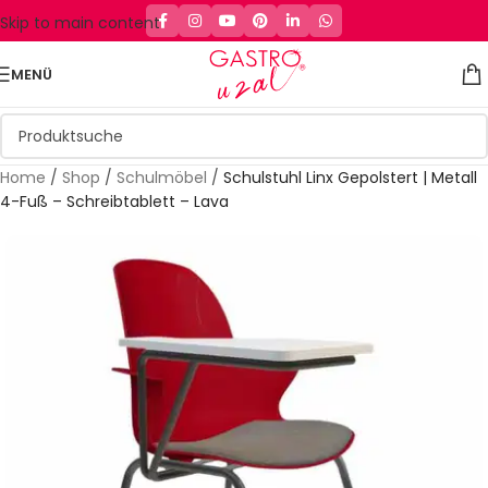
Skip to main content
MENÜ
Home
/
Shop
/
Schulmöbel
/
Schulstuhl Linx Gepolstert | Metall
4-Fuß – Schreibtablett – Lava