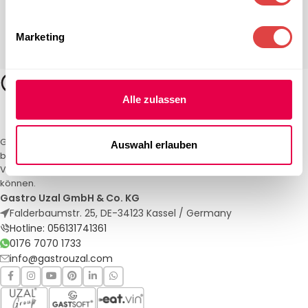
Marketing
Alle zulassen
Gastro Uzal – Ihr Spezialist für Gastronomiemöbel und -textilien. Wir
Auswahl erlauben
bieten maßgeschneiderte Lösungen für Restaurants, Hotels und
Veranstaltungen. Qualität und Service, auf die Sie sich verlassen
können.
Gastro Uzal GmbH & Co. KG
Falderbaumstr. 25, DE-34123 Kassel / Germany
Hotline: 056131741361
0176 7070 1733
info@gastrouzal.com