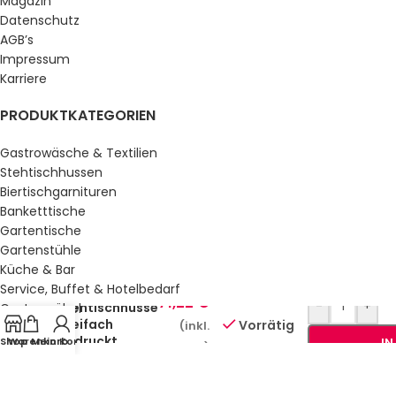
Magazin
Datenschutz
AGB’s
Impressum
Karriere
PRODUKTKATEGORIEN
Gastrowäsche & Textilien
Stehtischhussen
Biertischgarnituren
Banketttische
Gartentische
Gartenstühle
Küche & Bar
Service, Buffet & Hotelbedarf
71,22
€
-
+
Stehtischhusse
Gastromöbel
dreifach
Vorrätig
(inkl.
Schulmöbel
bedruckt
Shop
Warenkorb
Mein Konto
IN
Sale %
MwSt.)
GESETZLICHE INFORMATIONEN