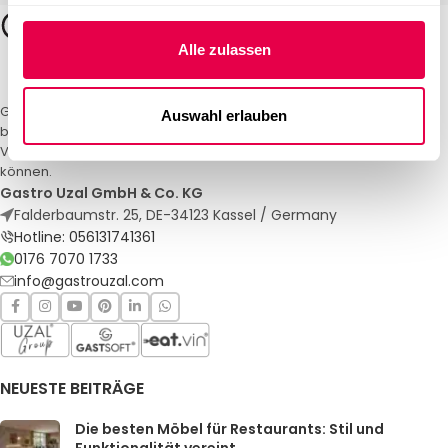
Alle zulassen
Gastro Uzal – Ihr Spezialist für Gastronomiemöbel und -textilien. Wir
Auswahl erlauben
bieten maßgeschneiderte Lösungen für Restaurants, Hotels und
Veranstaltungen. Qualität und Service, auf die Sie sich verlassen
können.
Gastro Uzal GmbH & Co. KG
Falderbaumstr. 25, DE-34123 Kassel / Germany
Hotline: 056131741361
0176 7070 1733
info@gastrouzal.com
NEUESTE BEITRÄGE
Die besten Möbel für Restaurants: Stil und