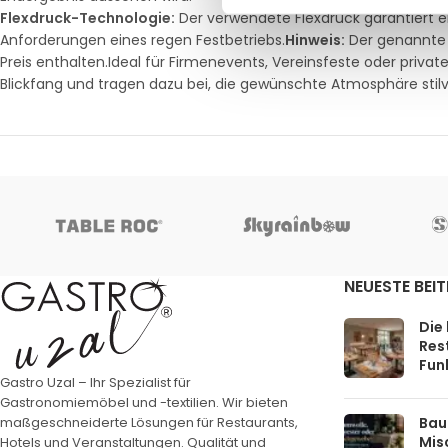
Flexdruck-Technologie:
Der verwendete Flexdruck garantiert ei
Anforderungen eines regen Festbetriebs.
Hinweis:
Der genannte P
Preis enthalten.Ideal für Firmenevents, Vereinsfeste oder privat
Blickfang und tragen dazu bei, die gewünschte Atmosphäre stilvo
NEUESTE BEI
Die
Rest
Funk
Gastro Uzal – Ihr Spezialist für
Gastronomiemöbel und -textilien. Wir bieten
Bau
maßgeschneiderte Lösungen für Restaurants,
Mis
Hotels und Veranstaltungen. Qualität und