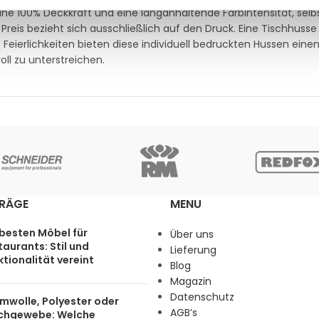
ne 100% Deckkraft und eine langanhaltende Farbintensität, selb
reis bezieht sich ausschließlich auf den Druck. Eine Tischhusse 
e Feierlichkeiten bieten diese individuell bedruckten Hussen ein
ll zu unterstreichen.
TRÄGE
MENU
 besten Möbel für
Über uns
aurants: Stil und
Lieferung
tionalität vereint
Blog
Magazin
Datenschutz
mwolle, Polyester oder
AGB’s
chgewebe: Welche