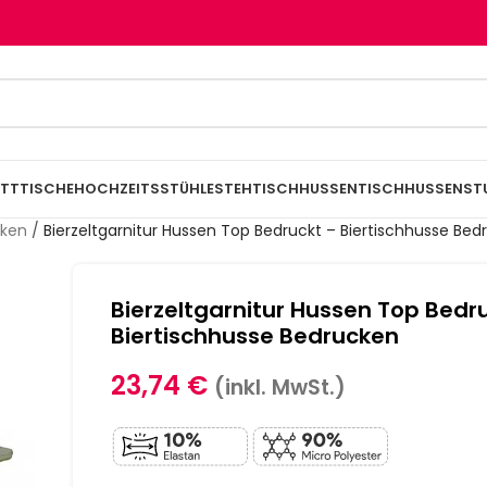
TTTISCHE
HOCHZEITSSTÜHLE
STEHTISCHHUSSEN
TISCHHUSSEN
ST
cken
/
Bierzeltgarnitur Hussen Top Bedruckt – Biertischhusse Be
Bierzeltgarnitur Hussen Top Bedr
Biertischhusse Bedrucken
23,74
€
(inkl. MwSt.)