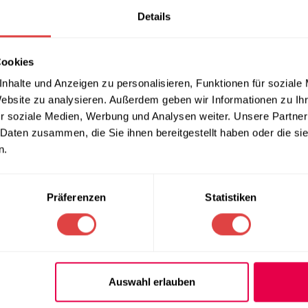
Teilen:
Details
Cookies
(0)
LIEFERUNG & RÜCKGABE
ZAHLUNGSARTEN
nhalte und Anzeigen zu personalisieren, Funktionen für soziale
Website zu analysieren. Außerdem geben wir Informationen zu I
schhusse Bedrucken Individuell Bedr
r soziale Medien, Werbung und Analysen weiter. Unsere Partner
 Daten zusammen, die Sie ihnen bereitgestellt haben oder die s
n.
ergesslich zu machen! Unsere
Bierzeltgarnitur Hussen
Top bedruc
zu verleihen.
kmale:
Präferenzen
Statistiken
elastischen Material gefertigt, das sich nahtlos an Ihre Bierze
t über das Textil, ohne Falten zu werfen.
t auf die Husse aufbringen lassen. Beachten Sie dabei, dass d
Schriftzüge ohne feine Linien oder Punkte (Mindestdicke 0.1 cm)
Auswahl erlauben
 auf den Produktbildern dargestellt, sodass Sie genau wissen, wi