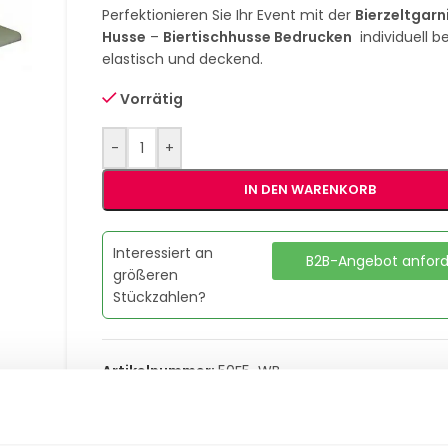
Perfektionieren Sie Ihr Event mit der
Bierzeltgarn
Husse
–
Biertischhusse Bedrucken
individuell b
elastisch und deckend.
Vorrätig
-
+
IN DEN WARENKORB
Interessiert an
B2B-Angebot anfor
größeren
Stückzahlen?
Artikelnummer:
50F5-WB
Kategorie:
Bierzeltgarnitur Hussen bedrucken
Marke:
Gastro Uzal