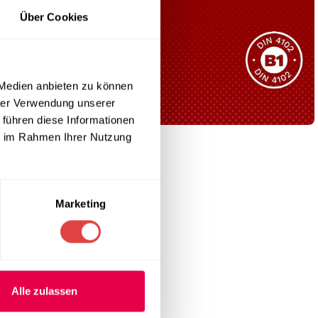
Sie haben nicht das passende
Über Cookies
Produkt gefunden?
Wir helfen Ihnen gerne weiter!
 Medien anbieten zu können
hrer Verwendung unserer
uckt
 führen diese Informationen
ie im Rahmen Ihrer Nutzung
B1 Zertifiziert
kt
bietet eine
Schwer entflammbar
produkten
Marketing
Kollektion ansehen
ltgarnitur
er Maximale
.
Alle zulassen
e das