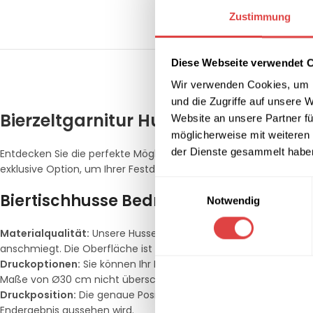
Zustimmung
Diese Webseite verwendet 
BESCHREIBUNG
REZENSIONEN 
Wir verwenden Cookies, um I
und die Zugriffe auf unsere 
Bierzeltgarnitur Hussen
Top – Bierti
Website an unsere Partner fü
möglicherweise mit weiteren
der Dienste gesammelt habe
Entdecken Sie die perfekte Möglichkeit, Ihre Veranstaltung unv
exklusive Option, um Ihrer Festdekoration eine persönliche Note 
Einwilligungsauswahl
Biertischhusse Bedrucken Produktmer
Notwendig
Materialqualität:
Unsere Hussen sind aus einem gummiähnlichen, 
anschmiegt. Die Oberfläche ist extrem dünn und legt sich perfek
Druckoptionen:
Sie können Ihr Logo oder Ihren gewünschten Tex
Maße von Ø30 cm nicht überschreiten darf. Ideal für Logos und 
Druckposition:
Die genaue Position des Drucks auf der Husse ist
Endergebnis aussehen wird.