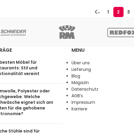
←
1
2
3
TRÄGE
MENU
 besten Möbel für
Über uns
aurants: Stil und
Lieferung
tionalität vereint
Blog
Magazin
Datenschutz
mwolle, Polyester oder
AGB’s
chgewebe: Welche
chwäsche eignet sich am
Impressum
ten für die gehobene
Karriere
tronomie?
he Stühle sind für