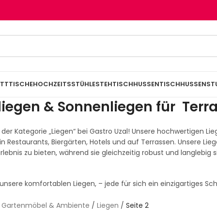
TTTISCHE
HOCHZEITSSTÜHLE
STEHTISCHHUSSEN
TISCHHUSSEN
ST
liegen & Sonnenliegen für Ter
der Kategorie „Liegen“ bei Gastro Uzal! Unsere hochwertigen Lie
n Restaurants, Biergärten, Hotels und auf Terrassen. Unsere Lie
ebnis zu bieten, während sie gleichzeitig robust und langlebig
 unsere komfortablen Liegen, – jede für sich ein einzigartiges S
/
Gartenmöbel & Ambiente
/
Liegen
/
Seite 2