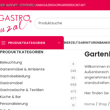
Skip to main content
BER UNS
INFO-CENTER
BLOG
MAGAZIN
SHOP
KARRIERE
KONTAKT
BIERZELTGARNITUREN
BANKE
PRODUKTKATEGORIEN
PRODUKTKATEGORIEN
Garten
Beleuchtung
6
Willkommen in 
Gartenmöbel & Ambiente
246
Außenbereich i
Gastrobekleidung
angenehmes Erl
85
standzuhalten.
Gastromöbel
668
Gastrowäsche & Textilien
473
Hier finden Sie
Küche & Bar
677
Personalisierung
Home
/
Shop
10