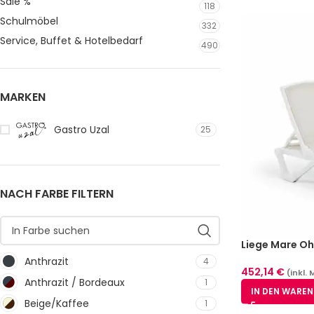
Sale %
118
Schulmöbel
332
Service, Buffet & Hotelbedarf
490
MARKEN
Gastro Uzal
25
NACH FARBE FILTERN
Liege Mare O
Anthrazit
4
452,14
€
(inkl. 
Anthrazit / Bordeaux
1
IN DEN WARE
Beige/Kaffee
1