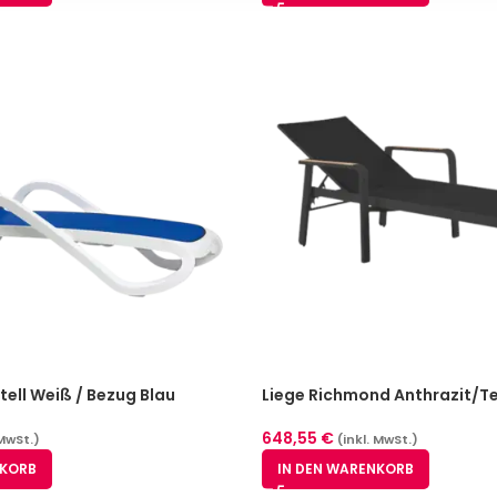
tell Weiß / Bezug Blau
Liege Richmond Anthrazit/T
648,55
€
 MwSt.)
(inkl. MwSt.)
NKORB
IN DEN WARENKORB