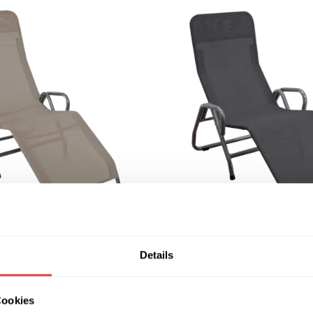
iege Pool III Taupe
Entspannungsliege Pool III 
Details
166,54
€
MwSt.)
(inkl. MwSt.)
NKORB
IN DEN WARENKORB
Cookies