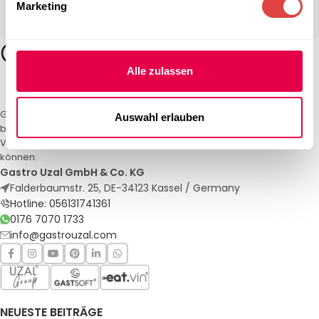
Marketing
Alle zulassen
Gastro Uzal – Ihr Spezialist für Gastronomiemöbel und -textilien. Wir
Auswahl erlauben
bieten maßgeschneiderte Lösungen für Restaurants, Hotels und
Veranstaltungen. Qualität und Service, auf die Sie sich verlassen
können.
Gastro Uzal GmbH & Co. KG
Falderbaumstr. 25, DE-34123 Kassel / Germany
Hotline: 056131741361
0176 7070 1733
info@gastrouzal.com
NEUESTE BEITRÄGE