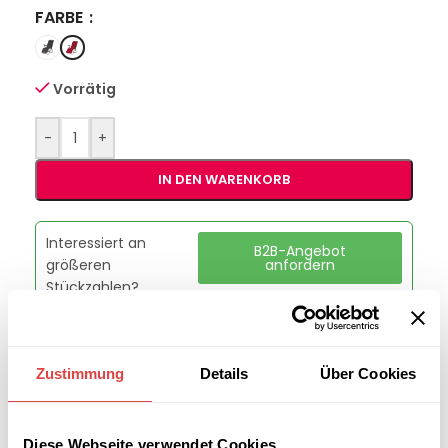
FARBE
Vorrätig
-
+
IN DEN WARENKORB
Interessiert an
B2B-Angebot
größeren
anfordern
Stückzahlen?
Artikelnummer:
GU39300560
Zustimmung
Details
Über Cookies
Kategorie:
Liegen
Marke:
Gastro Uzal
Teilen:
Diese Webseite verwendet Cookies