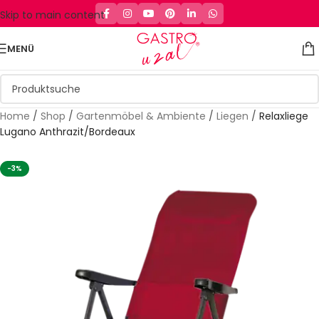
Skip to main content
MENÜ
Home
/
Shop
/
Gartenmöbel & Ambiente
/
Liegen
/
Relaxliege
Lugano Anthrazit/Bordeaux
-3%