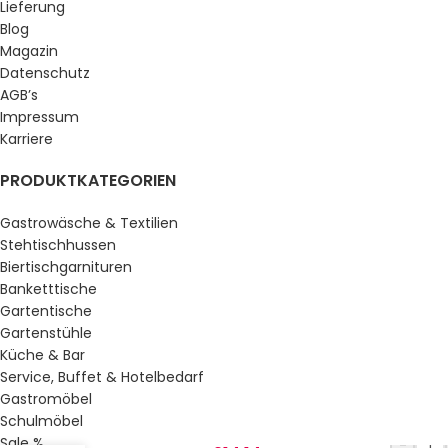
Lieferung
Blog
Magazin
Datenschutz
AGB’s
Impressum
Karriere
PRODUKTKATEGORIEN
Gastrowäsche & Textilien
Stehtischhussen
Biertischgarnituren
Banketttische
Gartentische
Gartenstühle
Küche & Bar
Service, Buffet & Hotelbedarf
Gastromöbel
Schulmöbel
220,09
€
Sale %
-