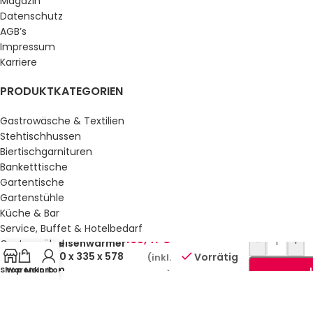
Magazin
Datenschutz
AGB’s
Impressum
Karriere
PRODUKTKATEGORIEN
Gastrowäsche & Textilien
Stehtischhussen
Biertischgarnituren
Banketttische
Gartentische
Gartenstühle
Küche & Bar
Service, Buffet & Hotelbedarf
165,41
€
-
+
Speisenwärmer
Gastromöbel
400 x 335 x 578
Vorrätig
(inkl.
Schulmöbel
mm
Shop
Warenkorb
Mein Konto
Sale %
MwSt.)
GESETZLICHE INFORMATIONEN