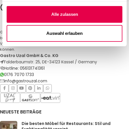
Alle zulassen
Gastro Uzal – Ihr Spezialist für Gastronomiemöbel und -textilien. Wir
Auswahl erlauben
bieten maßgeschneiderte Lösungen für Restaurants, Hotels und
Veranstaltungen. Qualität und Service, auf die Sie sich verlassen
können.
Gastro Uzal GmbH & Co. KG
Falderbaumstr. 25, DE-34123 Kassel / Germany
Hotline: 056131741361
0176 7070 1733
info@gastrouzal.com
NEUESTE BEITRÄGE
Die besten Möbel für Restaurants: Stil und