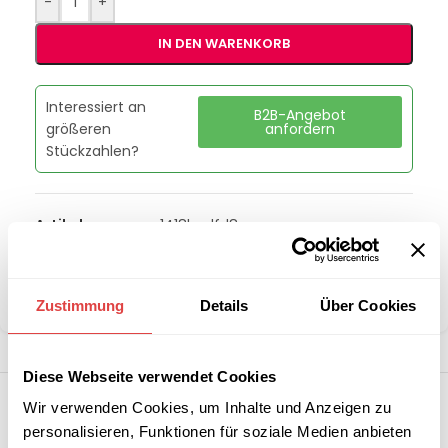
-
+
IN DEN WARENKORB
Interessiert an
B2B-Angebot
größeren
anfordern
Stückzahlen?
Artikelnummer:
a1418bcdfd8e
Kategorie:
Grills & Toaster
Marke:
Redfox
Teilen:
Zustimmung
Details
Über Cookies
Diese Webseite verwendet Cookies
Wir verwenden Cookies, um Inhalte und Anzeigen zu
personalisieren, Funktionen für soziale Medien anbieten