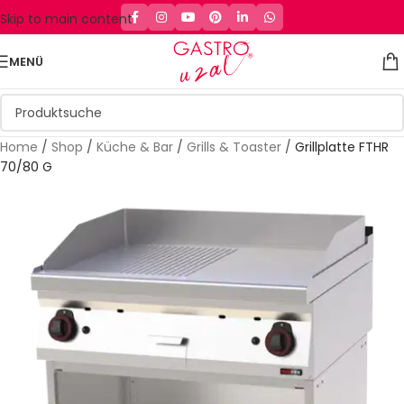
Skip to main content
MENÜ
Home
/
Shop
/
Küche & Bar
/
Grills & Toaster
/
Grillplatte FTHR
70/80 G