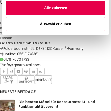
Alle zulassen
Gastro Uzal – Ihr Spezialist für Gastronomiemöbel und -textilien. Wir
Auswahl erlauben
bieten maßgeschneiderte Lösungen für Restaurants, Hotels und
Veranstaltungen. Qualität und Service, auf die Sie sich verlassen
können.
Gastro Uzal GmbH & Co. KG
Falderbaumstr. 25, DE-34123 Kassel / Germany
Hotline: 056131741361
0176 7070 1733
info@gastrouzal.com
NEUESTE BEITRÄGE
Die besten Möbel für Restaurants: Stil und
Funktionalität vereint