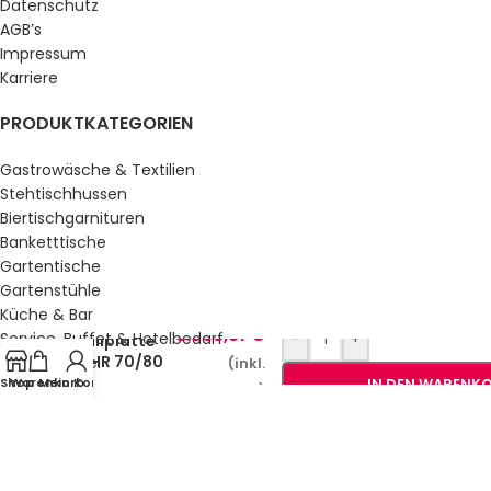
Datenschutz
AGB’s
Impressum
Karriere
PRODUKTKATEGORIEN
Gastrowäsche & Textilien
Stehtischhussen
Biertischgarnituren
Banketttische
Gartentische
Gartenstühle
Küche & Bar
3.568,81
€
Service, Buffet & Hotelbedarf
-
+
Grillplatte
FTHR 70/80
Gastromöbel
(inkl.
G
Shop
Warenkorb
Mein Konto
IN DEN WARENK
Schulmöbel
MwSt.)
Sale %
GESETZLICHE INFORMATIONEN