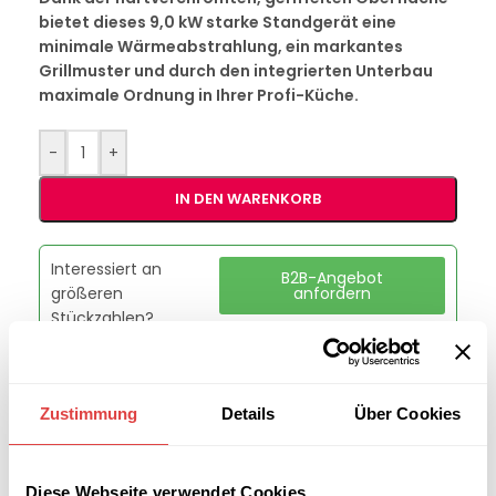
bietet dieses 9,0 kW starke Standgerät eine
minimale Wärmeabstrahlung, ein markantes
Grillmuster und durch den integrierten Unterbau
maximale Ordnung in Ihrer Profi-Küche.
-
+
IN DEN WARENKORB
Interessiert an
B2B-Angebot
größeren
anfordern
Stückzahlen?
Artikelnummer:
98499fc6b65b
Zustimmung
Details
Über Cookies
Kategorie:
Grills & Toaster
Marke:
Redfox
Teilen:
Diese Webseite verwendet Cookies