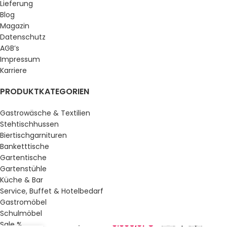
Lieferung
Blog
Magazin
Datenschutz
AGB’s
Impressum
Karriere
PRODUKTKATEGORIEN
Gastrowäsche & Textilien
Stehtischhussen
Biertischgarnituren
Banketttische
Gartentische
Gartenstühle
Küche & Bar
Service, Buffet & Hotelbedarf
Gastromöbel
Schulmöbel
Elektro-Grillplatte
3.330,81
€
Sale %
-
+