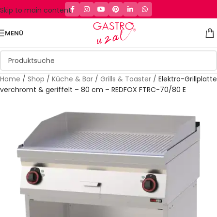
Skip to main content
MENÜ
Home
/
Shop
/
Küche & Bar
/
Grills & Toaster
/
Elektro-Grillplatte
verchromt & geriffelt – 80 cm – REDFOX FTRC-70/80 E