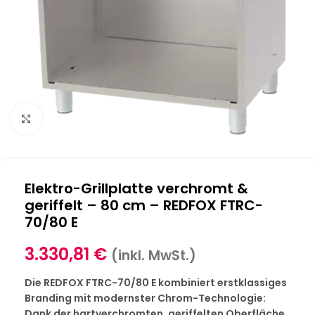
Klick zum Vergrößern
Elektro-Grillplatte verchromt &
geriffelt – 80 cm – REDFOX FTRC-
70/80 E
3.330,81
€
(inkl. MwSt.)
Die REDFOX FTRC-70/80 E kombiniert erstklassiges
Branding mit modernster Chrom-Technologie:
Dank der hartverchromten, geriffelten Oberfläche