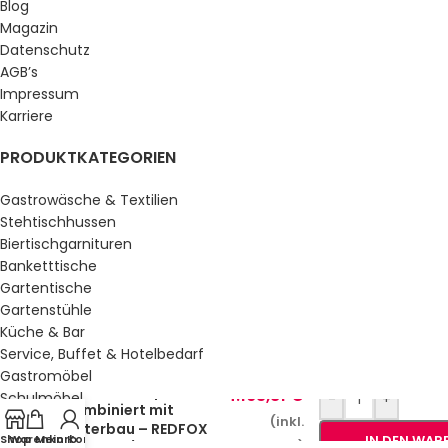
Blog
Magazin
Datenschutz
AGB’s
Impressum
Karriere
PRODUKTKATEGORIEN
Gastrowäsche & Textilien
Stehtischhussen
Biertischgarnituren
Banketttische
Gartentische
Gartenstühle
Küche & Bar
Service, Buffet & Hotelbedarf
Gastromöbel
Elektro-Grillplatte
4.163,81
€
Schulmöbel
-
+
kombiniert mit
Sale %
(inkl.
Unterbau – REDFOX
Shop
Warenkorb
Mein Konto
IN DEN WAR
MwSt.)