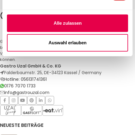
Alle zulassen
Gastro Uzal – Ihr Spezialist für Gastronomiemöbel und -textilien. Wir
Auswahl erlauben
bieten maßgeschneiderte Lösungen für Restaurants, Hotels und
Veranstaltungen. Qualität und Service, auf die Sie sich verlassen
können.
Gastro Uzal GmbH & Co. KG
Falderbaumstr. 25, DE-34123 Kassel / Germany
Hotline: 056131741361
0176 7070 1733
info@gastrouzal.com
NEUESTE BEITRÄGE