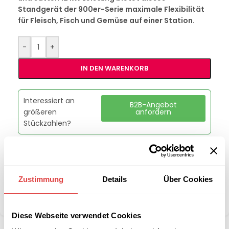
Standgerät der 900er-Serie maximale Flexibilität
für Fleisch, Fisch und Gemüse auf einer Station.
-
+
IN DEN WARENKORB
Interessiert an
B2B-Angebot
größeren
anfordern
Stückzahlen?
Artikelnummer:
292e2a6f43a5
Kategorie:
Grills & Toaster
Zustimmung
Details
Über Cookies
Marke:
Redfox
Teilen:
Diese Webseite verwendet Cookies