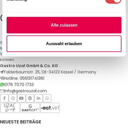
Alle zulassen
Gastro Uzal – Ihr Spezialist für Gastronomiemöbel und -textilien. Wir
Auswahl erlauben
bieten maßgeschneiderte Lösungen für Restaurants, Hotels und
Veranstaltungen. Qualität und Service, auf die Sie sich verlassen
können.
Gastro Uzal GmbH & Co. KG
Falderbaumstr. 25, DE-34123 Kassel / Germany
Hotline: 056131741361
0176 7070 1733
info@gastrouzal.com
NEUESTE BEITRÄGE