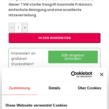
dieser 7 kW starke Gasgrill maximale Präzision,
einfachste Reinigung und eine exzellente
Hitzeverteilung.
-
+
IN DEN WARENKORB
Interessiert an
B2B-Angebot
größeren
anfordern
Stückzahlen?
Artikelnummer:
46e3ae6056d6
Kategorie:
Grills & Toaster
Zustimmung
Details
Über Cookies
Marke:
Redfox
Teilen:
Diese Webseite verwendet Cookies