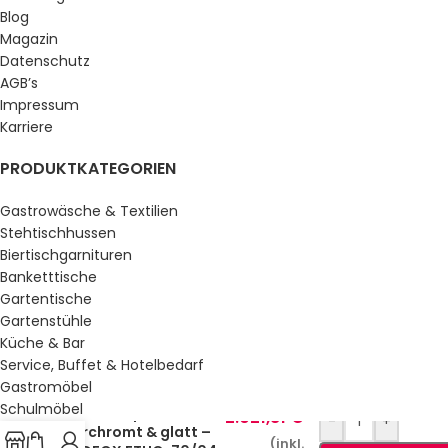
Blog
Magazin
Datenschutz
AGB’s
Impressum
Karriere
PRODUKTKATEGORIEN
Gastrowäsche & Textilien
Stehtischhussen
Biertischgarnituren
Banketttische
Gartentische
Gartenstühle
Küche & Bar
Service, Buffet & Hotelbedarf
Gastromöbel
Schulmöbel
Gas-Grillplatte
2.021,81
€
-
+
Sale %
verchromt & glatt –
(inkl.