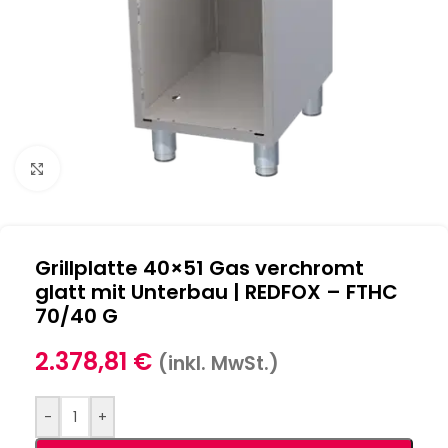
Klick zum Vergrößern
Grillplatte 40×51 Gas verchromt
glatt mit Unterbau | REDFOX – FTHC
70/40 G
2.378,81
€
(inkl. MwSt.)
-
+