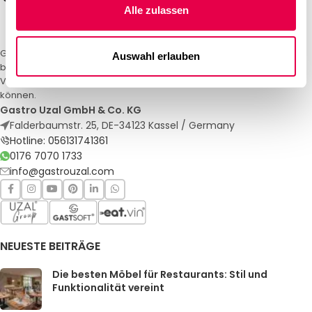
Alle zulassen
Gastro Uzal – Ihr Spezialist für Gastronomiemöbel und -textilien. Wir
Auswahl erlauben
bieten maßgeschneiderte Lösungen für Restaurants, Hotels und
Veranstaltungen. Qualität und Service, auf die Sie sich verlassen
können.
Gastro Uzal GmbH & Co. KG
Falderbaumstr. 25, DE-34123 Kassel / Germany
Hotline: 056131741361
0176 7070 1733
info@gastrouzal.com
NEUESTE BEITRÄGE
Die besten Möbel für Restaurants: Stil und
Funktionalität vereint