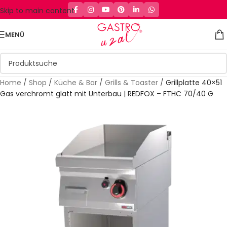
Skip to main content
MENÜ
Home
/
Shop
/
Küche & Bar
/
Grills & Toaster
/
Grillplatte 40×51
Gas verchromt glatt mit Unterbau | REDFOX – FTHC 70/40 G