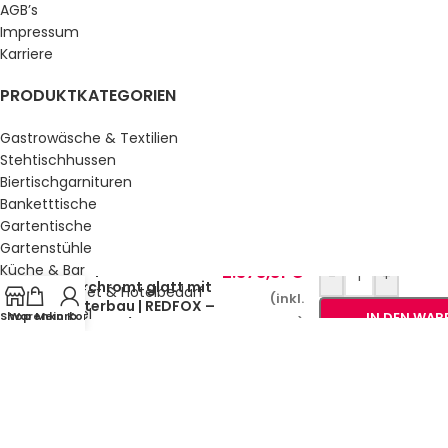
AGB’s
Impressum
Karriere
PRODUKTKATEGORIEN
Gastrowäsche & Textilien
Stehtischhussen
Biertischgarnituren
Banketttische
Gartentische
Gartenstühle
Grillplatte 40×51 Gas
Küche & Bar
2.378,81
€
-
+
verchromt glatt mit
Service, Buffet & Hotelbedarf
(inkl.
Unterbau | REDFOX –
Gastromöbel
Shop
Warenkorb
Mein Konto
IN DEN WA
MwSt.)
FTHC 70/40 G
Schulmöbel
Sale %
GESETZLICHE INFORMATIONEN
Datenschutz