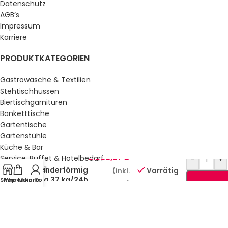
Datenschutz
AGB’s
Impressum
Karriere
PRODUKTKATEGORIEN
Gastrowäsche & Textilien
Stehtischhussen
Biertischgarnituren
Banketttische
Gartentische
Gartenstühle
Eisbereiter
Küche & Bar
Luftkühlung
3.568,81
€
Service, Buffet & Hotelbedarf
-
+
Eis
Gastromöbel
zylinderförmig
Vorrätig
(inkl.
22 g 37 kg/24h
Schulmöbel
Shop
Warenkorb
Mein Konto
MwSt.)
| RM – IMK
Sale %
4020 A
GESETZLICHE INFORMATIONEN