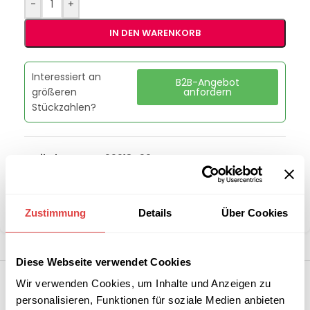
-
+
IN DEN WARENKORB
Interessiert an
B2B-Angebot
größeren
anfordern
Stückzahlen?
Artikelnummer:
00018490
Kategorie:
Eisbereiter
Marke:
RM Gastro
Teilen:
Zustimmung
Details
Über Cookies
Diese Webseite verwendet Cookies
Wir verwenden Cookies, um Inhalte und Anzeigen zu
personalisieren, Funktionen für soziale Medien anbieten