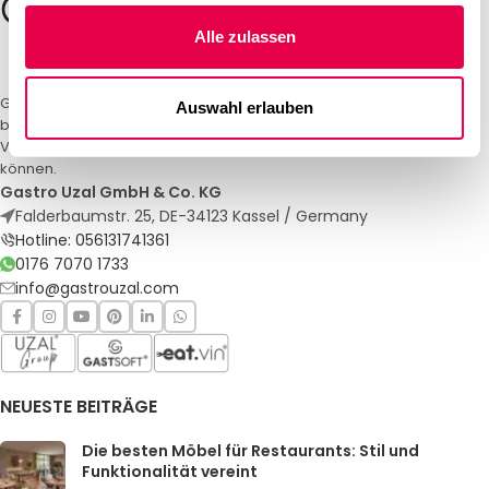
Alle zulassen
Gastro Uzal – Ihr Spezialist für Gastronomiemöbel und -textilien. Wir
Auswahl erlauben
bieten maßgeschneiderte Lösungen für Restaurants, Hotels und
Veranstaltungen. Qualität und Service, auf die Sie sich verlassen
können.
Gastro Uzal GmbH & Co. KG
Falderbaumstr. 25, DE-34123 Kassel / Germany
Hotline: 056131741361
0176 7070 1733
info@gastrouzal.com
NEUESTE BEITRÄGE
Die besten Möbel für Restaurants: Stil und
Funktionalität vereint