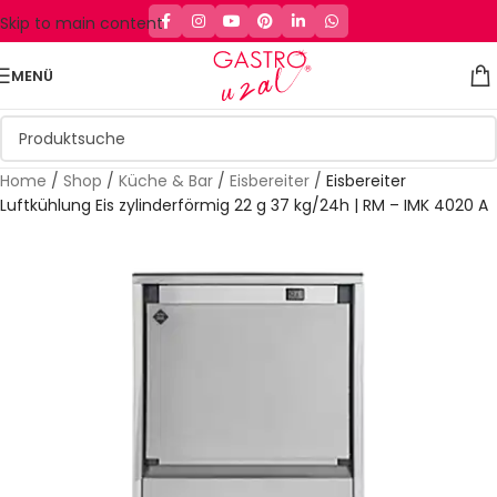
Skip to main content
MENÜ
Home
/
Shop
/
Küche & Bar
/
Eisbereiter
/
Eisbereiter
Luftkühlung Eis zylinderförmig 22 g 37 kg/24h | RM – IMK 4020 A