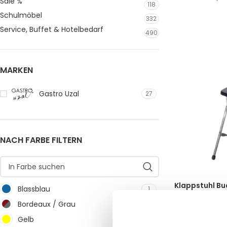
Sale %
118
Schulmöbel
332
Service, Buffet & Hotelbedarf
490
MARKEN
Gastro Uzal
27
NACH FARBE FILTERN
Klappstuhl B
Blassblau
1
Bordeaux / Grau
1
35,64
€
(inkl. M
Gelb
1
IN DEN WARE