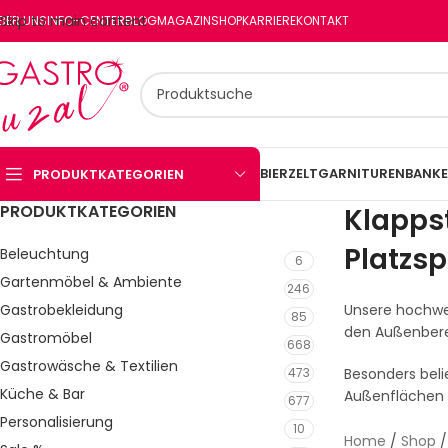
Skip to main content
BER UNS
INFO-CENTER
BLOG
MAGAZIN
SHOP
KARRIERE
KONTAKT
BIERZELTGARNITUREN
BANKE
PRODUKTKATEGORIEN
PRODUKTKATEGORIEN
Klappst
Platzs
Beleuchtung
6
Gartenmöbel & Ambiente
246
Gastrobekleidung
Unsere hochw
85
den Außenberei
Gastromöbel
668
Gastrowäsche & Textilien
473
Besonders beli
Küche & Bar
Außenflächen 
677
Personalisierung
10
Home
/
Shop