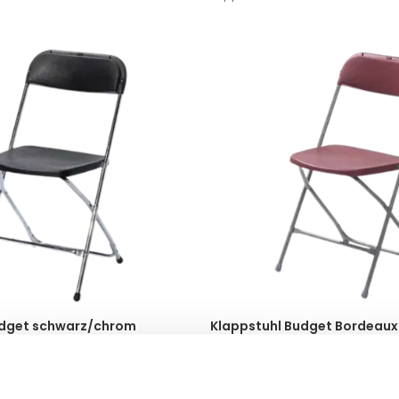
udget schwarz/chrom
Klappstuhl Budget Bordeaux
35,64
€
wSt.)
(inkl. MwSt.)
NKORB
IN DEN WARENKORB