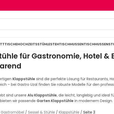
TTTISCHE
HOCHZEITSSTÜHLE
STEHTISCHHUSSEN
TISCHHUSSEN
ST
ühle für Gastronomie, Hotel & E
parend
ertigen
Klappstühle
sind die perfekte Lösung für Restaurants, H
ch – bei Gastro Uzal finden Sie robuste Modelle für den professi
ebt sind unsere
Alu Klappstühle
, die leicht, langlebig und ideal
bieten wir passende
Garten Klappstühle
in modernem Design.
/
Gastromöbel
/
Sessel & Stühle
/
Klappstühle
/
Seite 3