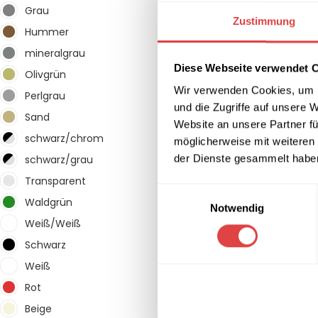
Grau
1
Zustimmung
Hummer
1
mineralgrau
1
Diese Webseite verwendet 
Olivgrün
1
Wir verwenden Cookies, um I
Perlgrau
1
und die Zugriffe auf unsere 
Sand
1
Website an unsere Partner fü
schwarz/chrom
1
möglicherweise mit weiteren
der Dienste gesammelt habe
schwarz/grau
1
Transparent
1
Einwilligungsauswahl
Waldgrün
1
Notwendig
Weiß/Weiß
1
Schwarz
4
Weiß
3
Rot
1
Beige
1