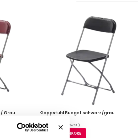
 / Grau
Klappstuhl Budget schwarz/grau
35,64
€
(inkl. MwSt.)
IN DEN WARENKORB