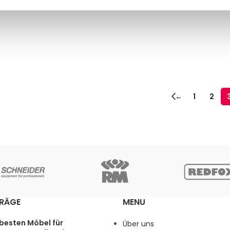
←
1
2
TRÄGE
MENU
 besten Möbel für
Über uns