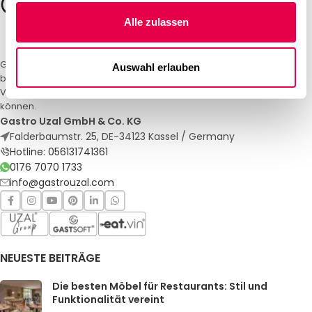
Alle zulassen
Gastro Uzal – Ihr Spezialist für Gastronomiemöbel und -textilien. Wir
Auswahl erlauben
bieten maßgeschneiderte Lösungen für Restaurants, Hotels und
Veranstaltungen. Qualität und Service, auf die Sie sich verlassen
können.
Gastro Uzal GmbH & Co. KG
Falderbaumstr. 25, DE-34123 Kassel / Germany
Hotline: 056131741361
0176 7070 1733
info@gastrouzal.com
NEUESTE BEITRÄGE
Die besten Möbel für Restaurants: Stil und
Funktionalität vereint