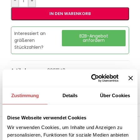
-
+
IN DEN WARENKORB
Interessiert an
B2B-Angebot
größeren
anfordern
Stückzahlen?
Artikelnummer:
00011148
Kategorie:
Herde
Marke:
Redfox
Teilen:
Zustimmung
Details
Über Cookies
Diese Webseite verwendet Cookies
Wir verwenden Cookies, um Inhalte und Anzeigen zu
personalisieren, Funktionen für soziale Medien anbieten