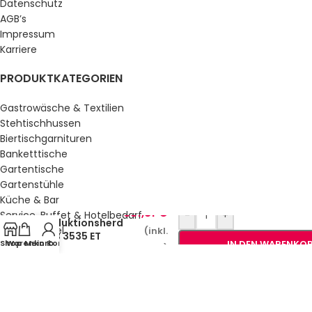
Datenschutz
AGB’s
Impressum
Karriere
PRODUKTKATEGORIEN
Gastrowäsche & Textilien
Stehtischhussen
Biertischgarnituren
Banketttische
Gartentische
Gartenstühle
Küche & Bar
831,81
€
Service, Buffet & Hotelbedarf
-
+
Induktionsherd
Gastromöbel
(inkl.
RIB 3535 ET
Shop
Warenkorb
Mein Konto
IN DEN WARENKO
Schulmöbel
MwSt.)
Sale %
GESETZLICHE INFORMATIONEN