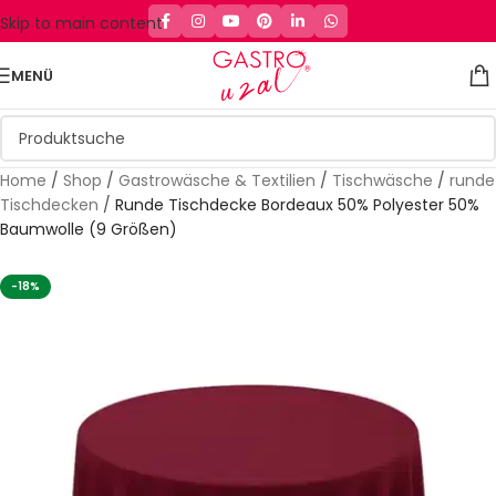
Skip to main content
MENÜ
Home
/
Shop
/
Gastrowäsche & Textilien
/
Tischwäsche
/
runde
Tischdecken
/
Runde Tischdecke Bordeaux 50% Polyester 50%
Baumwolle (9 Größen)
-18%