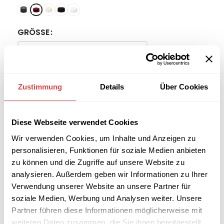
GRÖSSE
-
+
Zustimmung
Details
Über Cookies
IN DEN WARENKORB
Diese Webseite verwendet Cookies
Interessiert an
Wir verwenden Cookies, um Inhalte und Anzeigen zu
B2B-Angebot
größeren
anfordern
personalisieren, Funktionen für soziale Medien anbieten
Stückzahlen?
zu können und die Zugriffe auf unsere Website zu
analysieren. Außerdem geben wir Informationen zu Ihrer
Verwendung unserer Website an unsere Partner für
Artikelnummer:
n. v.
soziale Medien, Werbung und Analysen weiter. Unsere
Kategorie:
runde Tischdecken
Partner führen diese Informationen möglicherweise mit
Schlagwort:
Rabatt
weiteren Daten zusammen, die Sie ihnen bereitgestellt