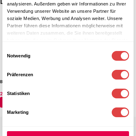
Das könnte dir auch gefallen …
analysieren. Außerdem geben wir Informationen zu Ihrer
Verwendung unserer Website an unsere Partner für
soziale Medien, Werbung und Analysen weiter. Unsere
Partner führen diese Informationen möglicherweise mit
weiteren Daten zusammen, die Sie ihnen bereitgestellt
haben oder die sie im Rahmen Ihrer Nutzung der Dienste
gesammelt haben.
Einwilligungsauswahl
Notwendig
Präferenzen
Banketttisch Simplex rund (3
Größen)
Statistiken
261,74
€
–
333,14
€
(inkl. MwSt.)
AUSFÜHRUNG WÄHLEN
Marketing