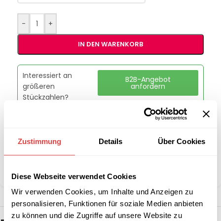
-
+
IN DEN WARENKORB
Interessiert an
B2B-Angebot
größeren
anfordern
Stückzahlen?
Artikelnummer:
GUAN
Zustimmung
Details
Über Cookies
Kategorie:
runde Tischdecken
Marke:
Gastro Uzal
Teilen:
Diese Webseite verwendet Cookies
Wir verwenden Cookies, um Inhalte und Anzeigen zu
personalisieren, Funktionen für soziale Medien anbieten
zu können und die Zugriffe auf unsere Website zu