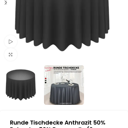
Schau Video
Klick zum Vergrößern
Runde Tischdecke Anthrazit 50%