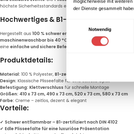
möglicherweise mit weiteren
höchste Sicherheitsstandards erfüllt.
der Dienste gesammelt habe
Hochwertiges & B1-zertifiziertes Materi
Einwilligungsauswahl
Notwendig
Hergestellt aus
100 % schwer entflammbarem Polyester
, ist d
maschinenwaschbar bis 40 °C
, farbecht und bleibt auch na
eine
einfache und sichere Befestigung
, ideal für den
professio
Produktdetails:
Material:
100 % Polyester,
B1-zertifiziert
nach DIN 4102
Design:
Klassische Plisseefalte für eine stilvolle Optik
Befestigung:
Klettverschluss
für schnelle Montage
Größen:
410 x 73 cm, 490 x 73 cm, 520 x 73 cm, 580 x 73 cm
Farbe:
Creme – zeitlos, dezent & elegant
Vorteile:
✔
Schwer entflammbar – B1-zertifiziert nach DIN 4102
✔
Edle Plisseefalte für eine luxuriöse Präsentation