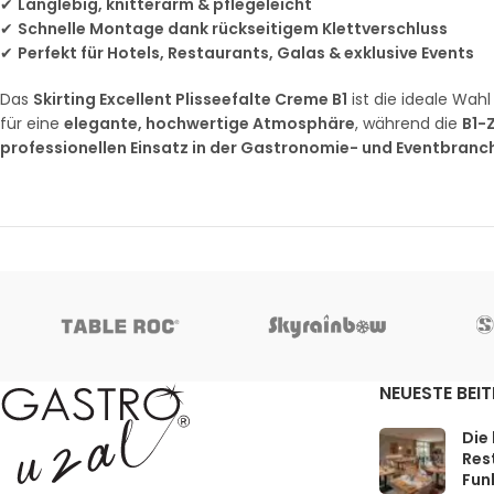
✔
Langlebig, knitterarm & pflegeleicht
✔
Schnelle Montage dank rückseitigem Klettverschluss
✔
Perfekt für Hotels, Restaurants, Galas & exklusive Events
Das
Skirting Excellent Plisseefalte Creme B1
ist die ideale Wahl
für eine
elegante, hochwertige Atmosphäre
, während die
B1-
professionellen Einsatz in der Gastronomie- und Eventbranc
NEUESTE BEI
Die
Rest
Funk