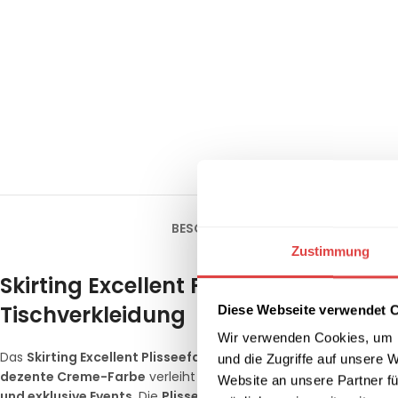
BESCHREIBUNG
ZUSÄTZLICHE INFOR
Zustimmung
Skirting Excellent Plisseefalte Creme 
Tischverkleidung
Diese Webseite verwendet 
Wir verwenden Cookies, um I
Das
Skirting Excellent Plisseefalte Creme B1
verbindet
zeitlos
und die Zugriffe auf unsere 
dezente Creme-Farbe
verleiht jeder Veranstaltung eine
klassi
Website an unsere Partner fü
und exklusive Events
. Die
Plisseefalte (Boxpleat)
sorgt für ein