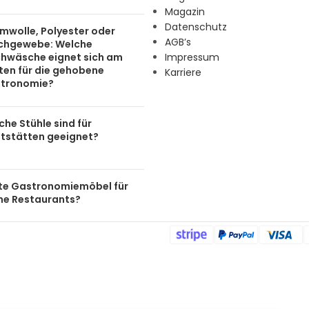
Magazin
Datenschutz
mwolle, Polyester oder
AGB’s
chgewebe: Welche
chwäsche eignet sich am
Impressum
ten für die gehobene
Karriere
tronomie?
he Stühle sind für
tstätten geeignet?
te Gastronomiemöbel für
ine Restaurants?