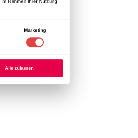
ie im Rahmen Ihrer Nutzung
Marketing
ermöglicht
Eventlocations
.
Alle zulassen