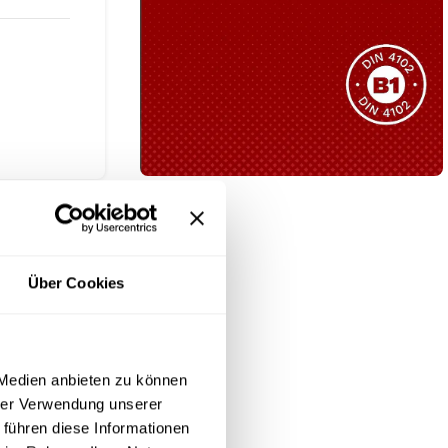
Sie haben nicht das passende
Produkt gefunden?
Wir helfen Ihnen gerne weiter!
B1 Zertifiziert
Schwer entflammbar
produkten
Über Cookies
Kollektion ansehen
 Medien anbieten zu können
h DIN 4102
. Die
hrer Verwendung unserer
las, Messen
 führen diese Informationen
rgewebe