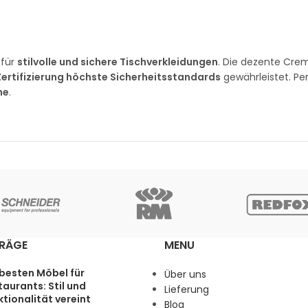
 für
stilvolle und sichere Tischverkleidungen
. Die dezente Cre
Zertifizierung höchste Sicherheitsstandards
gewährleistet. Per
he
.
TRÄGE
MENU
 besten Möbel für
Über uns
aurants: Stil und
Lieferung
tionalität vereint
Blog