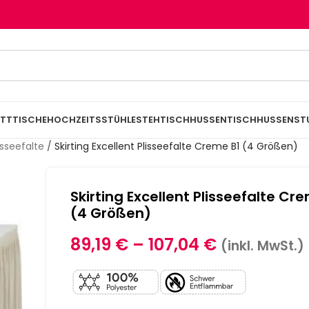
TTTISCHE
HOCHZEITSSTÜHLE
STEHTISCHHUSSEN
TISCHHUSSEN
ST
lisseefalte
/
Skirting Excellent Plisseefalte Creme B1 (4 Größen)
Skirting Excellent Plisseefalte Cr
(4 Größen)
89,19
€
–
107,04
€
(inkl. MwSt.)