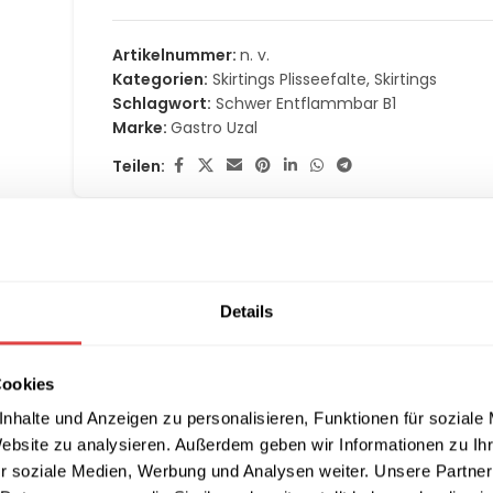
Artikelnummer:
n. v.
Kategorien:
Skirtings Plisseefalte
,
Skirtings
Schlagwort:
Schwer Entflammbar B1
Marke:
Gastro Uzal
Teilen:
MATIONEN
LIEFERUNG & RÜCKGABE
ZAHLUNGSARTEN
Details
B1 (4 Größen) – Stilvolle & sichere
Cookies
nhalte und Anzeigen zu personalisieren, Funktionen für soziale
e Eleganz mit maximaler Sicherheit
dank
B1-Zertifizierung nac
Website zu analysieren. Außerdem geben wir Informationen zu I
sche und edle Atmosphäre
, ideal für
Hochzeiten, Bankette, Ga
r soziale Medien, Werbung und Analysen weiter. Unsere Partner
e luxuriöse Optik, während das
schwer entflammbare Polyeste