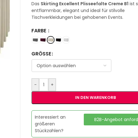
Das
Skirting Excellent Plisseefalte Creme B1
ist 
entflammbar, elegant und ideal für stilvolle
Tischverkleidungen bei gehobenen Events.
FARBE
GRÖSSE
-
+
IN DEN WARENKORB
Interessiert an
B2B-Angebot anfor
größeren
Stückzahlen?