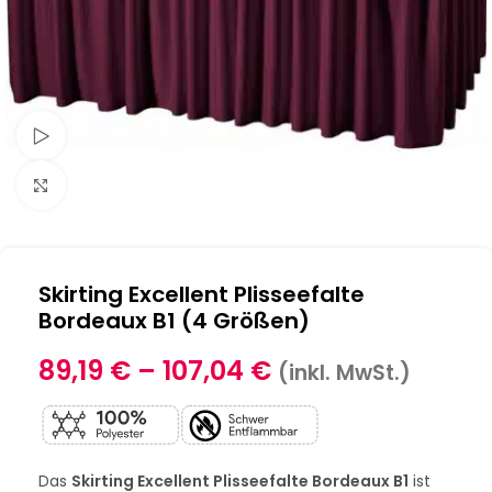
Schau Video
Klick zum Vergrößern
Skirting Excellent Plisseefalte
Bordeaux B1 (4 Größen)
89,19
€
–
107,04
€
(inkl. MwSt.)
Das
Skirting Excellent Plisseefalte Bordeaux B1
ist