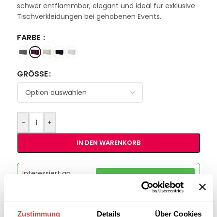
schwer entflammbar, elegant und ideal für exklusive
Tischverkleidungen bei gehobenen Events.
FARBE
GRÖSSE
-
+
IN DEN WARENKORB
Interessiert an
B2B-Angebot
größeren
anfordern
Stückzahlen?
Zustimmung
Details
Über Cookies