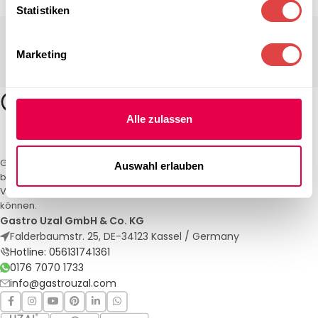
Statistiken
Marketing
Alle zulassen
Gastro Uzal – Ihr Spezialist für Gastronomiemöbel und -textilien. Wir
Auswahl erlauben
bieten maßgeschneiderte Lösungen für Restaurants, Hotels und
Veranstaltungen. Qualität und Service, auf die Sie sich verlassen
können.
Gastro Uzal GmbH & Co. KG
Falderbaumstr. 25, DE-34123 Kassel / Germany
Hotline: 056131741361
0176 7070 1733
info@gastrouzal.com