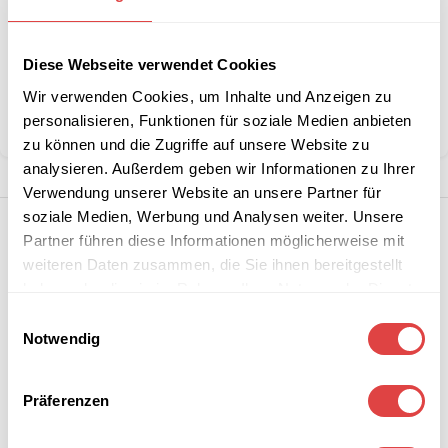
Artikelnummer:
n. v.
Kategorien:
Skirtings
,
Skirtings Plisseefalte
Diese Webseite verwendet Cookies
Schlagwort:
Schwer Entflammbar B1
Marke:
Gastro Uzal
Wir verwenden Cookies, um Inhalte und Anzeigen zu
personalisieren, Funktionen für soziale Medien anbieten
Teilen:
zu können und die Zugriffe auf unsere Website zu
analysieren. Außerdem geben wir Informationen zu Ihrer
Verwendung unserer Website an unsere Partner für
soziale Medien, Werbung und Analysen weiter. Unsere
Partner führen diese Informationen möglicherweise mit
weiteren Daten zusammen, die Sie ihnen bereitgestellt
haben oder die sie im Rahmen Ihrer Nutzung der Dienste
gesammelt haben.
Einwilligungsauswahl
Notwendig
Präferenzen