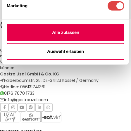
Marketing
Alle zulassen
Gastro Uzal – Ihr Spezialist für Gastronomiemöbel und -textilien. Wir
Auswahl erlauben
bieten maßgeschneiderte Lösungen für Restaurants, Hotels und
Veranstaltungen. Qualität und Service, auf die Sie sich verlassen
können.
Gastro Uzal GmbH & Co. KG
Falderbaumstr. 25, DE-34123 Kassel / Germany
Hotline: 056131741361
0176 7070 1733
info@gastrouzal.com