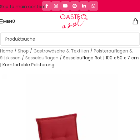
Skip to main content
MENÜ
Home
/
Shop
/
Gastrowäsche & Textilien
/
Polsterauflagen &
Sitzkissen
/
Sesselauflagen
/
Sesselauflage Rot | 100 x 50 x 7 cm
| Komfortable Polsterung