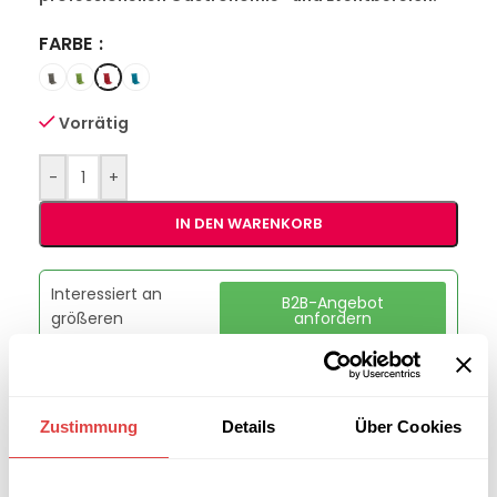
FARBE
Vorrätig
-
+
IN DEN WARENKORB
Interessiert an
B2B-Angebot
größeren
anfordern
Stückzahlen?
Artikelnummer:
GU04101827
Zustimmung
Details
Über Cookies
Kategorie:
Sesselauflagen
Marke:
Gastro Uzal